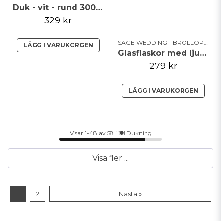
Duk - vit - rund 300cm diameter
329 kr
SAGE WEDDING - BRÖLLOPSTEMA
LÄGG I VARUKORGEN
Glasflaskor med ljus - Sage Wedding
279 kr
LÄGG I VARUKORGEN
Visar 1-48 av 58 i 🍽️ Dukning
Visa fler ...
1
2
Nästa »