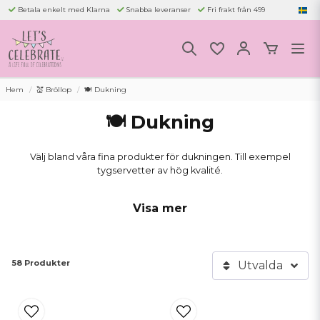
Betala enkelt med Klarna
Snabba leveranser
Fri frakt från 499
Hem
💒 Bröllop
🍽️ Dukning
🍽️ Dukning
Välj bland våra fina produkter för dukningen. Till exempel
tygservetter av hög kvalité.
Eller köp någon av våra fina tygdukar av hög kvalitet som är tillverkad
Visa mer
av slitstarkt material. Duken går fint att tvätta och passar bra för alla
festliga tillfällen du kan tänka dig. Ett bra köp för bröllop.
Saknar ni det antal ni önskar er - skicka oss ett meddelande så tar vi
58 Produkter
Utvalda
hem inom 5-7 arbetsdagar.