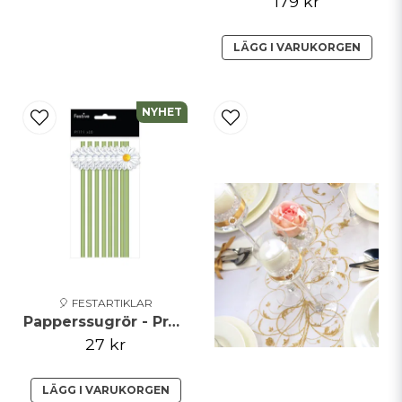
179 kr
LÄGG I VARUKORGEN
NYHET
🎈 FESTARTIKLAR
Papperssugrör - Prästkragar
27 kr
LÄGG I VARUKORGEN