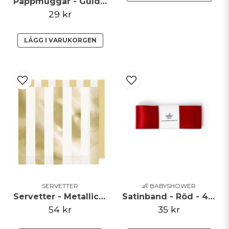
Pappmuggar - Guldmetallic
29 kr
LÄGG I VARUKORGEN
SERVETTER
👶 BABYSHOWER
Servetter - Metallic Golden Stripe
Satinband - Röd - 4cm x 3m
54 kr
35 kr