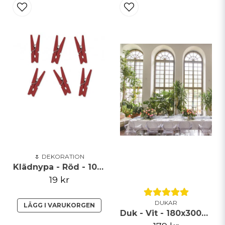
🌷 DEKORATION
Klädnypa - Röd - 10pack
19 kr
DUKAR
LÄGG I VARUKORGEN
Duk - Vit - 180x300cm