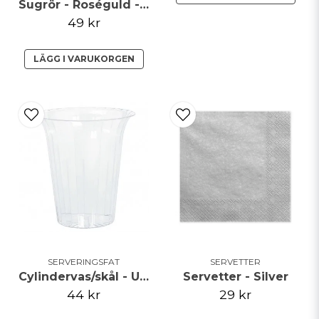
Sugrör - Roséguld - 25-pack
49 kr
LÄGG I VARUKORGEN
SERVERINGSFAT
SERVETTER
Cylindervas/skål - Utsvängd - Clear - Mellan
Servetter - Silver
44 kr
29 kr