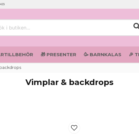
 499
i butiken...
ARTILLBEHÖR
🎁 PRESENTER
🥳 BARNKALAS
🎉 
 backdrops
Vimplar & backdrops