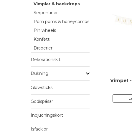
Vimplar & backdrops
Serpentiner
Pom poms & honeycombs
Pin wheels
Konfetti
Draperier
Dekorationskit
Dukning
Glowsticks
L
Godispåsar
Inbjudningskort
Isfacklor