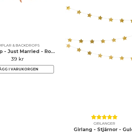
MPLAR & BACKDROPS
Backdrop - Just Married - Roséguld
39 kr
ÄGG I VARUKORGEN
GIRLANGER
Girlang - Stjärnor - Gu