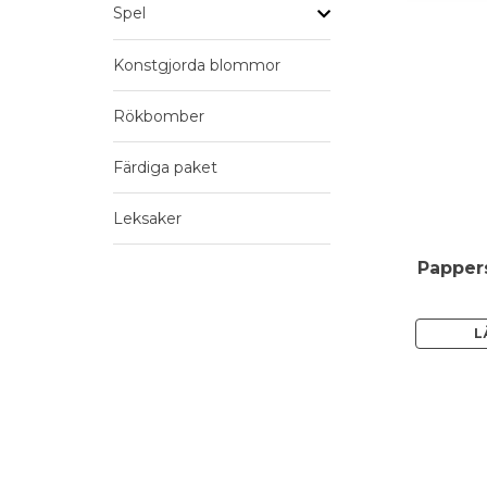
Spel
Konstgjorda blommor
Rökbomber
Färdiga paket
Leksaker
Pappers
L