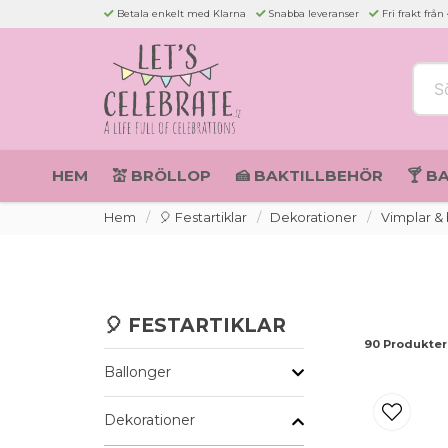
Betala enkelt med Klarna
Snabba leveranser
Fri frakt från
Sök 
HEM
💒 BRÖLLOP
🍰 BAKTILLBEHÖR
🍸 B
Hem
🎈 Festartiklar
Dekorationer
Vimplar &
🎈 FESTARTIKLAR
90 Produkter
Ballonger
Dekorationer