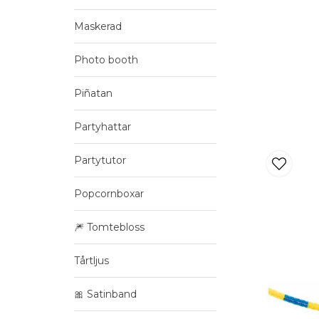
Maskerad
Photo booth
Piñatan
Partyhattar
Partytutor
Popcornboxar
🎆 Tomtebloss
Tårtljus
🎀 Satinband