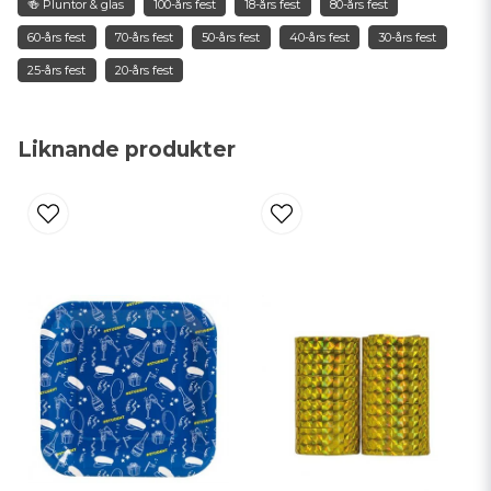
🍻 Pluntor & glas
100-års fest
18-års fest
80-års fest
email
Mejladress
60-års fest
70-års fest
50-års fest
40-års fest
30-års fest
25-års fest
20-års fest
Ja, ni får publicera min fråga
Liknande produkter
Skicka fråga