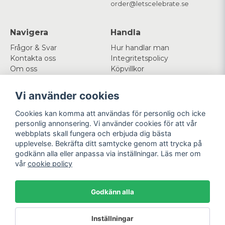
order@letscelebrate.se
Navigera
Handla
Frågor & Svar
Hur handlar man
Kontakta oss
Integritetspolicy
Om oss
Köpvillkor
Cookies
Vi använder cookies
Mitt konto
Följ oss
Cookies kan komma att användas för personlig och icke
Logga in
Facebook
personlig annonsering. Vi använder cookies för att vår
Registrera dig
Instagram
webbplats skall fungera och erbjuda dig bästa
Glömt lösenord?
upplevelse. Bekräfta ditt samtycke genom att trycka på
godkänn alla eller anpassa via inställningar. Läs mer om
Betala enkelt
Vi levererar med
vår
cookie policy
Godkänn alla
Powered by Nyehandel AB
Inställningar