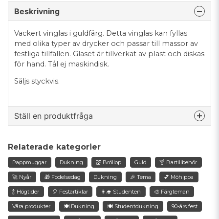
Beskrivning
Vackert vinglas i guldfärg. Detta vinglas kan fyllas
med olika typer av drycker och passar till massor av
festliga tillfällen. Glaset är tillverkat av plast och diskas
för hand. Tål ej maskindisk.
Säljs styckvis.
Ställ en produktfråga
question
Fråga oss något om denna produkten...
Relaterade kategorier
Pappmuggar
Dukning
💒 Bröllop
Guld
🍸 Bartillbehör
🚀 Nyår
🎁 Födelsedag
Dukning
🎉 Tema
💕 Möhippa
name
🍾 Högtider
🎈 Festartiklar
👩‍🎓 Studenten
🎨 Färgteman
Namn
Våra produkter
🍽️ Dukning
🍽 Studentdukning
90-års fest