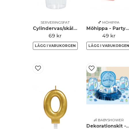
SERVERINGSFAT
💕 MÖHIPPA
Cylindervas/skål - Utsvängd - Clear - Stor
Möhippa - Partyask - Team Br
69 kr
49 kr
LÄGG I VARUKORGEN
LÄGG I VARUKORGE
👶 BABYSHOWER
Dekorationskit - Babyshower - It's