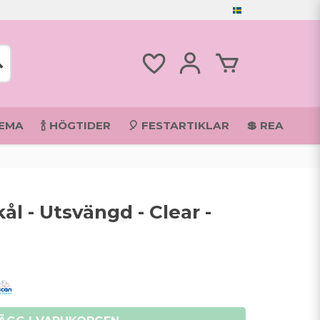
TEMA
🍾 HÖGTIDER
🎈 FESTARTIKLAR
💲 REA
ål - Utsvängd - Clear -