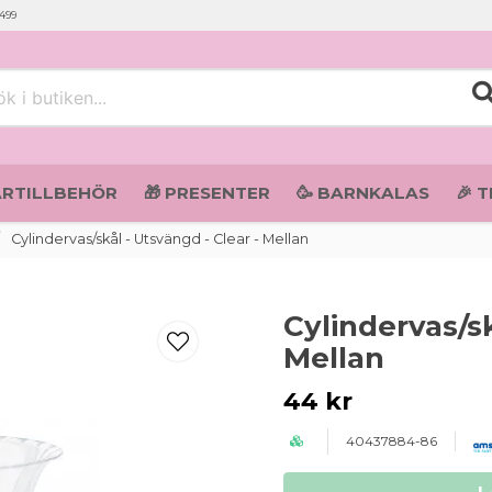
 499
i butiken...
ARTILLBEHÖR
🎁 PRESENTER
🥳 BARNKALAS
🎉 
Cylindervas/skål - Utsvängd - Clear - Mellan
Cylindervas/sk
Mellan
44 kr
40437884-86