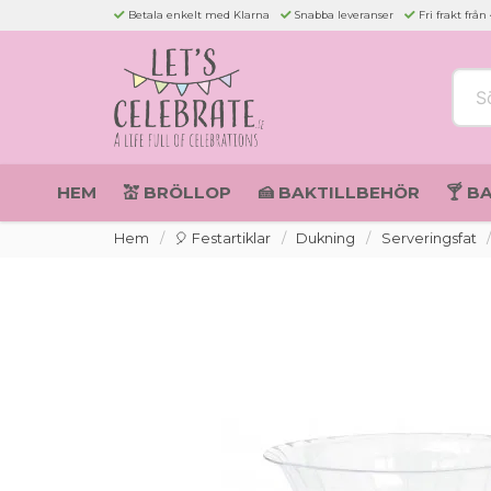
Betala enkelt med Klarna
Snabba leveranser
Fri frakt från
Sök 
HEM
💒 BRÖLLOP
🍰 BAKTILLBEHÖR
🍸 B
Hem
🎈 Festartiklar
Dukning
Serveringsfat