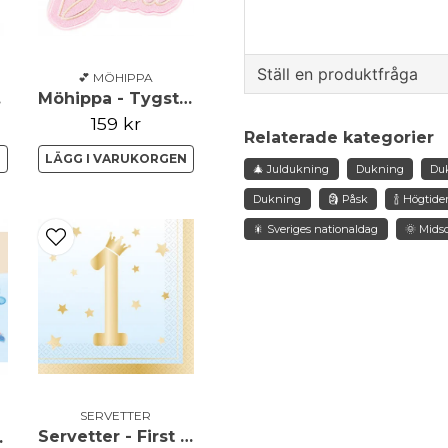
Ställ en produktfråga
💕 MÖHIPPA
ide
Möhippa - Tygstickers - Team Bride
question
159 kr
Fråga oss något om de
Relaterade kategorier
N
LÄGG I VARUKORGEN
🎄 Juldukning
Dukning
Du
Dukning
🗿 Påsk
🍾 Högtide
name
🎇 Sveriges nationaldag
🌞 Mid
Namn
Ja, ni får publicera 
SERVETTER
Servetter - First Birthday - Blå
 a Baby Boy