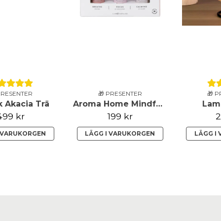
PRESENTER
🎁 PRESENTER
🎁 
 Akacia Trä
Aroma Home Mindfulness Eteriska Oljeblandningar
Lam
499 kr
199 kr
2
I VARUKORGEN
LÄGG I VARUKORGEN
LÄGG I