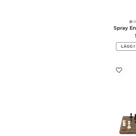
🎁 
LÄGG 