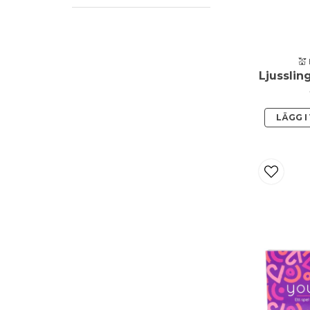
💒
LÄGG 