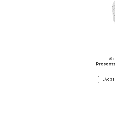
🎁 
LÄGG 