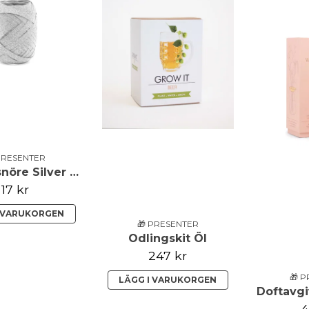
PRESENTER
Presentsnöre Silver Glitter
17 kr
I VARUKORGEN
🎁 PRESENTER
Odlingskit Öl
247 kr
🎁 
LÄGG I VARUKORGEN
Doftavgiv
4