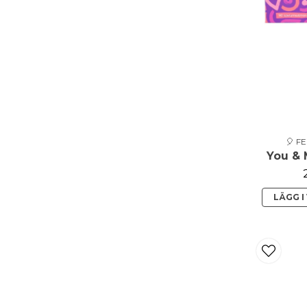
🎈 F
You & 
LÄGG 