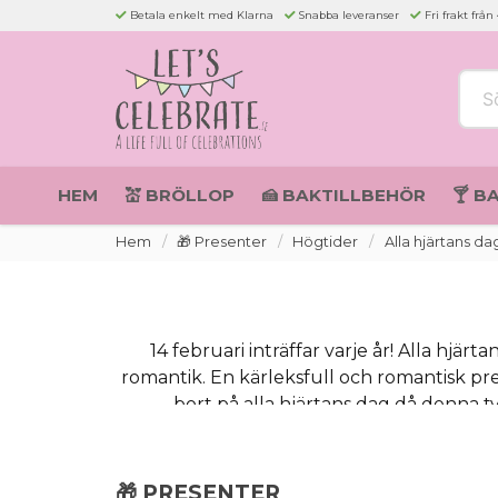
Betala enkelt med Klarna
Snabba leveranser
Fri frakt från
Sök 
HEM
💒 BRÖLLOP
🍰 BAKTILLBEHÖR
🍸 B
Hem
🎁 Presenter
Högtider
Alla hjärtans da
14 februari inträffar varje år! Alla hjär
romantik. En kärleksfull och romantisk pres
bort på alla hjärtans dag då denna typ
sammanställt ett antal presenter som vi 
🎁 PRESENTER