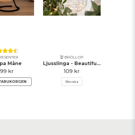
PRESENTER
💒 BRÖLLOP
pa Måne
Ljusslinga - Beautiful Botanics
99 kr
109 kr
 VARUKORGEN
Bevaka