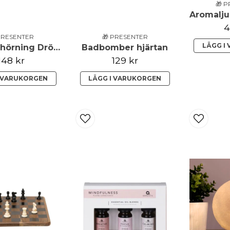
🎁 
Aromalju
4
PRESENTER
🎁 PRESENTER
LÄGG I
Spray Enhörning Drömmar
Badbomber hjärtan
148 kr
129 kr
I VARUKORGEN
LÄGG I VARUKORGEN