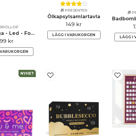
🎁 PRESENTER
🎁 
Ölkapsylsamlartavla
149 kr
1
 BRÖLLOP
Ljusslinga - Led - Foto
LÄGG I VARUKORGEN
LÄGG I
99 kr
I VARUKORGEN
NYHET