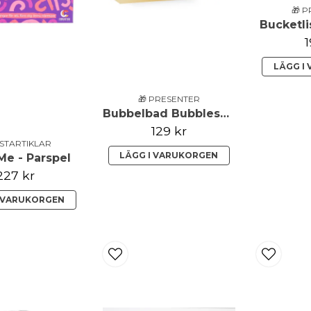
🎁 
Bucketli
1
LÄGG I
🎁 PRESENTER
Bubbelbad Bubblesecco
129 kr
ESTARTIKLAR
LÄGG I VARUKORGEN
Me - Parspel
227 kr
I VARUKORGEN