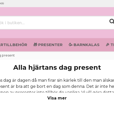
 499
i butiken...
ARTILLBEHÖR
🎁 PRESENTER
🥳 BARNKALAS
🎉 
g present
Alla hjärtans dag present
tans dag är dagen då man firar sin kärlek till den man äls
ent är bra att ge bort en dag som denna. Det är inte hel
en av presenter inte tillhör de vanliga. Vi vill göra dett
Visa mer
tycker är perfekta att ge bort på detta speciella tillfäll
perfekta romantiska presenten idag!