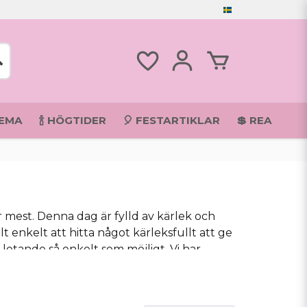
TEMA
🍾 HÖGTIDER
🎈 FESTARTIKLAR
💲 REA
kar mest. Denna dag är fylld av kärlek och
t enkelt att hitta något kärleksfullt att ge
a letande så enkelt som möjligt. Vi har
e. Hoppas vi kan hjälpa dig att hitta den