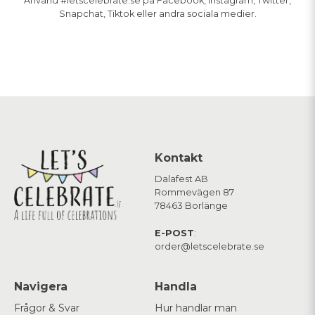
Använd #letscelebrate.se på Facebook, Instagram, Twitter,
Snapchat, Tiktok eller andra sociala medier.
Kontakt
Dalafest AB
Rommevägen 87
78463 Borlänge
E-POST
:
order@letscelebrate.se
Navigera
Handla
Frågor & Svar
Hur handlar man