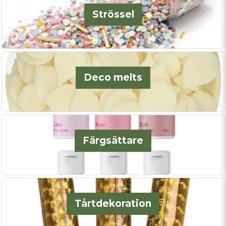
Strössel
Deco melts
Färgsättare
Tårtdekoration