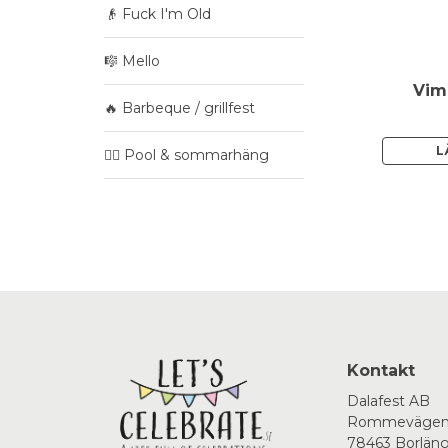
👴 Fuck I'm Old
🎼 Mello
Vimp
🔥 Barbeque / grillfest
L
🏊‍♂️ Pool & sommarhäng
Kontakt
Dalafest AB
Rommevägen
78463 Borlän