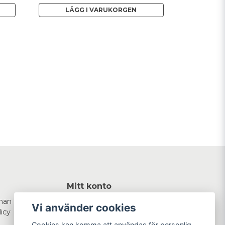
LÄGG I VARUKORGEN
Mitt konto
man
Logga in
Vi använder cookies
licy
Registrera dig
Glömt lösenord?
Cookies kan komma att användas för personlig