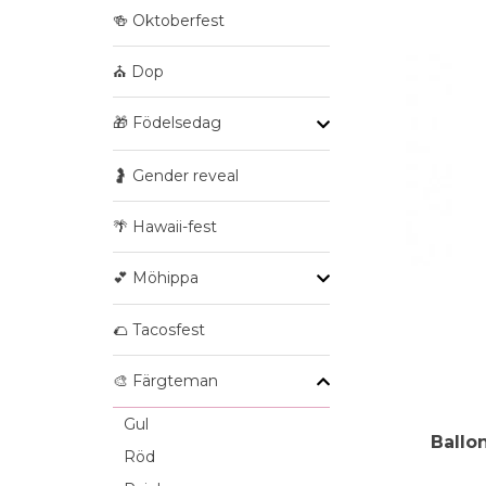
🍻 Oktoberfest
⛪ Dop
🎁 Födelsedag
🤰 Gender reveal
🌴 Hawaii-fest
💕 Möhippa
🌮 Tacosfest
🎨 Färgteman
Gul
Ballo
Röd