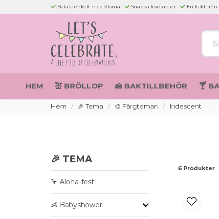
Betala enkelt med Klarna
Snabba leveranser
Fri frakt från
Sök 
HEM
💒 BRÖLLOP
🍰 BAKTILLBEHÖR
🍸 B
Hem
🎉 Tema
🎨 Färgteman
Iridescent
🎉 TEMA
6 Produkter
🦩 Aloha-fest
👶 Babyshower