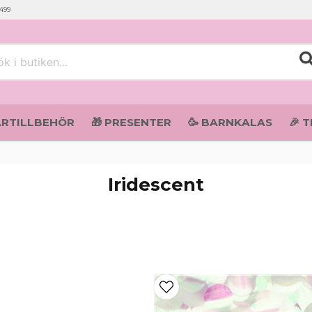
 499
i butiken...
ARTILLBEHÖR
🎁 PRESENTER
🥳 BARNKALAS
🎉 
Iridescent