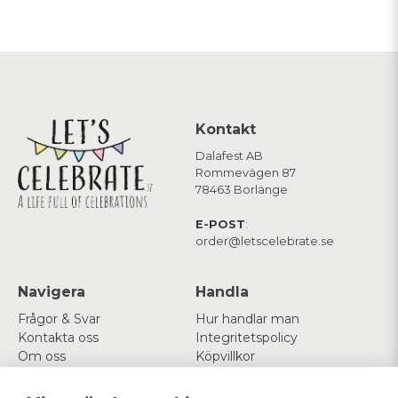
Kontakt
Dalafest AB
Rommevägen 87
78463 Borlänge
E-POST
:
order@letscelebrate.se
Navigera
Handla
Frågor & Svar
Hur handlar man
Kontakta oss
Integritetspolicy
Om oss
Köpvillkor
Cookies