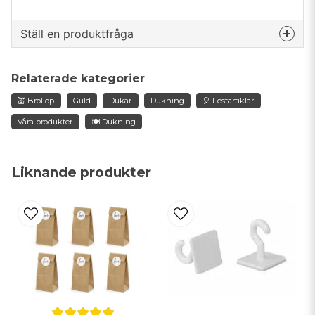
Ställ en produktfråga
question
Fråga oss något om denna produkten...
Relaterade kategorier
💒 Bröllop
Guld
Dukar
Dukning
🎈 Festartiklar
Våra produkter
🍽️ Dukning
name
Namn
Liknande produkter
email
Mejladress
Ja, ni får publicera min fråga