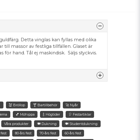
ldfärg. Detta vinglas kan fyllas med olika
till massor av festliga tillfällen. Glaset är
as för hand. Tål ej maskindisk. Säljs styckvis.
nna produkten...
g
💒 Bröllop
🍸 Bartillbehör
🚀 Nyår
Tema
💕 Möhippa
🍾 Högtider
🎈 Festartiklar
email
Våra produkter
🍽️ Dukning
🍽 Studentdukning
Mejladress
 fest
80-års fest
70-års fest
60-års fest