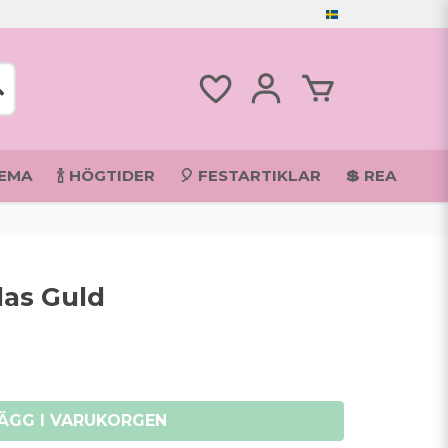
TEMA
🍾 HÖGTIDER
🎈 FESTARTIKLAR
💲 REA
as Guld
ÄGG I VARUKORGEN