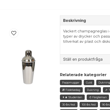
Beskrivning
Vackert champagneglas i gu
typer av drycker och passar 
tillverkat av plast och disk
Ställ en produktfråga
question
Fråga oss något om de
Relaterade kategorier
Pappmuggar
Guld
Duknin
🎁 Födelsedag
Dukning
🎉 
name
👩‍🎓 Studenten
🎨 Färgteman
Namn
30-års fest
100-års fest
90-års