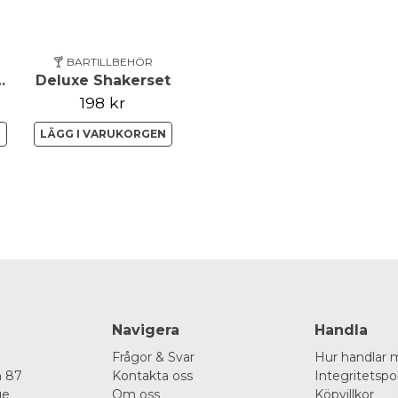
🍸 BARTILLBEHÖR
ow Mule Set
Deluxe Shakerset
198 kr
N
LÄGG I VARUKORGEN
Navigera
Handla
Frågor & Svar
Hur handlar 
 87
Kontakta oss
Integritetspo
ge
Om oss
Köpvillkor