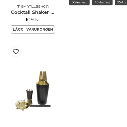
50-års fest
40-års fest
25-års 
🍸 BARTILLBEHÖR
Ja, ni får publicera 
Cocktail Shaker 500ml
109 kr
LÄGG I VARUKORGEN