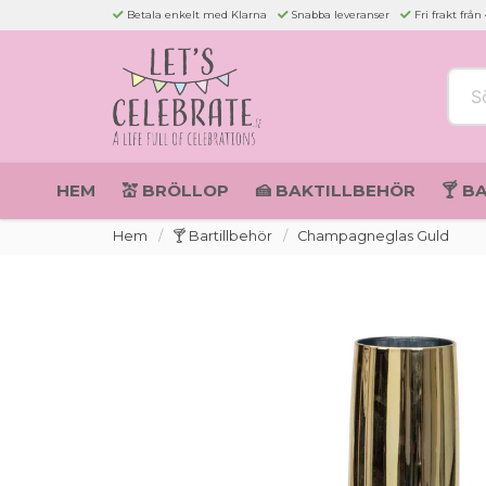
Betala enkelt med Klarna
Snabba leveranser
Fri frakt från
Sök 
HEM
💒 BRÖLLOP
🍰 BAKTILLBEHÖR
🍸 B
Hem
🍸 Bartillbehör
Champagneglas Guld