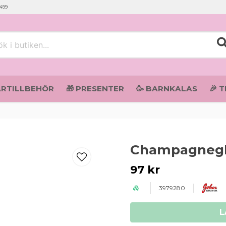
 499
i butiken...
ARTILLBEHÖR
🎁 PRESENTER
🥳 BARNKALAS
🎉 
Champagnegl
97 kr
3979280
L