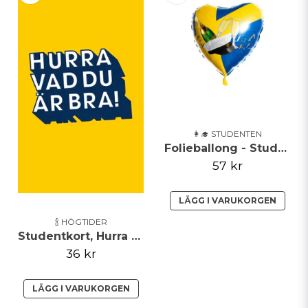
👩‍🎓 STUDENTEN
Folieballong - Studentmössa
57 kr
LÄGG I VARUKORGEN
🍾 HÖGTIDER
Studentkort, Hurra vad du är bra!
36 kr
LÄGG I VARUKORGEN