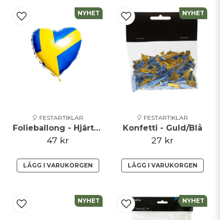
NYHET
NYHET
🎈 FESTARTIKLAR
🎈 FESTARTIKLAR
Folieballong - Hjärta med Svenska Flaggan
Konfetti - Guld/Blå
47 kr
27 kr
LÄGG I VARUKORGEN
LÄGG I VARUKORGEN
NYHET
NYHET