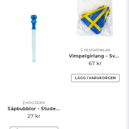
🎈 FESTARTIKLAR
Vimpelgirlang - Sverige Flaggor
67 kr
LÄGG I VARUKORGEN
🍾 HÖGTIDER
Såpbubblor - Student
27 kr