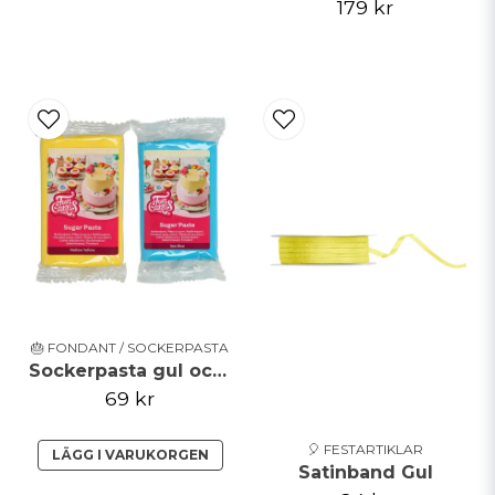
179 kr
🎂 FONDANT / SOCKERPASTA
Sockerpasta gul och blå
69 kr
🎈 FESTARTIKLAR
LÄGG I VARUKORGEN
Satinband Gul