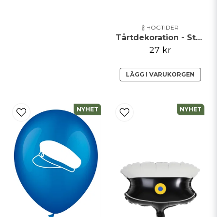
🍾 HÖGTIDER
Tårtdekoration - Studentmössor och Flaggor
27 kr
LÄGG I VARUKORGEN
NYHET
NYHET