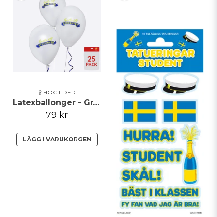
🍾 HÖGTIDER
Latexballonger - Grattis Till Studenten - 25 pack
79 kr
LÄGG I VARUKORGEN