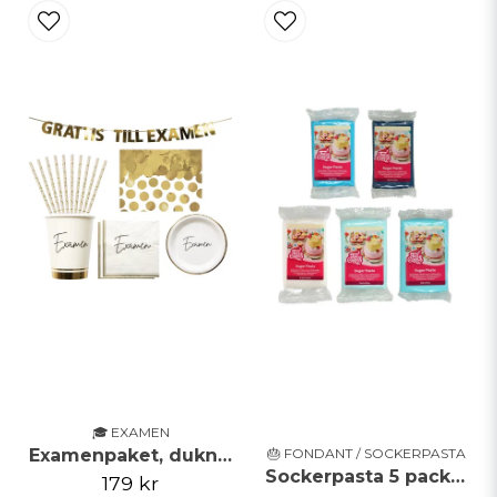
🎓 EXAMEN
Examenpaket, dukning, 8 personer
🎂 FONDANT / SOCKERPASTA
Sockerpasta 5 pack Blå Nyanser FunCakes
179 kr