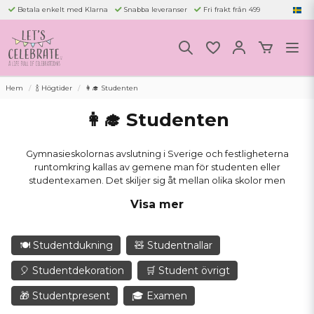
Betala enkelt med Klarna
Snabba leveranser
Fri frakt från 499
Hem
🍾 Högtider
👩‍🎓 Studenten
👩‍🎓 Studenten
Gymnasieskolornas avslutning i Sverige och festligheterna
runtomkring kallas av gemene man för studenten eller
studentexamen. Det skiljer sig åt mellan olika skolor men
gemensamt att det drar igång i april med mösspåtagning. Under
Visa mer
våren brukar det också av studenterna själva arrangeras bal och
studentfester. Skolan arrangerar själva studentdagen och brukar
innehålla tal och utdelning av stipendier. Dagen i skolan avslutas med
🍽 Studentdukning
🧸 Studentnallar
ett så kallat "utspring", då studenterna lämnar skolan. Utspringet
brukar normalt följas upp med bilkorteger genom orten där
🎈 Studentdekoration
🛒 Student övrigt
studenterna färdas i en bil eller på ett flak.
🎁 Studentpresent
🎓 Examen