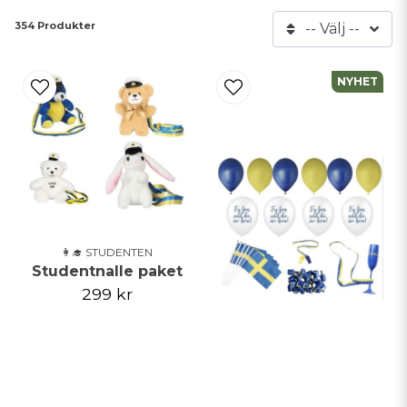
Efter firandet i skolan eller i kyrkan så är det vanligt med en
354 Produkter
-- Välj --
mottagning i hemmet för varje enskild elev där familj, släkt och
vänner träffas.
NYHET
Dekorationer till studentmottagning.
Inför firandet i hemmet - efter avslutningen i skolan eller kyrkan -
brukar hemmet dekoreras, med ballonger och girlanger i blått och
gult, blommor och ibland björkris. Mottagningen brukar innebära
tårta, dryck och tal med familj och släktingar. Studenten brukar även
få någon form av present.
Vi på Lets Celebrate har ett urval av studentdekorationer,
studentdukning, studentnallar och andra tillbehör för en lyckad
👩‍🎓 STUDENTEN
studentmotagning.
Studentnalle paket
299 kr