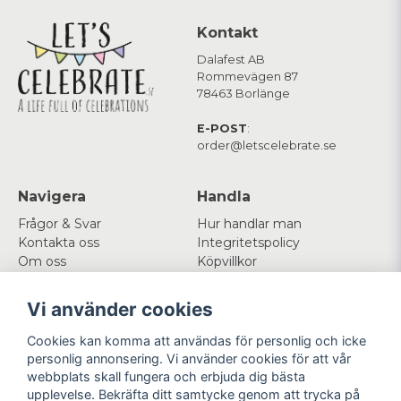
Kontakt
Dalafest AB
Rommevägen 87
78463 Borlänge
E-POST
:
order@letscelebrate.se
Navigera
Handla
Frågor & Svar
Hur handlar man
Kontakta oss
Integritetspolicy
Om oss
Köpvillkor
Cookies
Vi använder cookies
Mitt konto
Följ oss
Cookies kan komma att användas för personlig och icke
Logga in
Facebook
personlig annonsering. Vi använder cookies för att vår
Registrera dig
Instagram
webbplats skall fungera och erbjuda dig bästa
Glömt lösenord?
upplevelse. Bekräfta ditt samtycke genom att trycka på