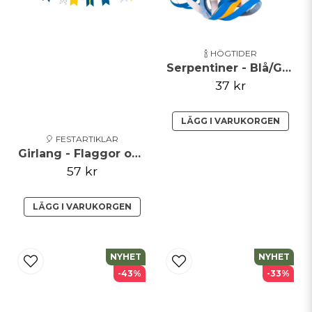
🍾 HÖGTIDER
Serpentiner - Blå/Gul - 2-pack
37 kr
LÄGG I VARUKORGEN
🎈 FESTARTIKLAR
Girlang - Flaggor och Champagneglas
57 kr
LÄGG I VARUKORGEN
NYHET
NYHET
-43%
-33%