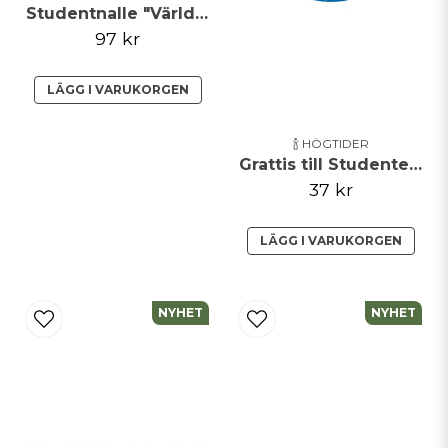
Studentnalle "Världens bästa Lärare"
97 kr
LÄGG I VARUKORGEN
🍾 HÖGTIDER
Grattis till Studenten - papperstallrik - 8 pack
37 kr
LÄGG I VARUKORGEN
NYHET
NYHET