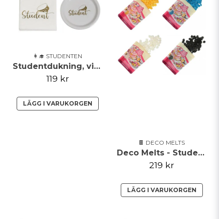
👩‍🎓 STUDENTEN
Studentdukning, vit och guld - 8 personer
119 kr
LÄGG I VARUKORGEN
🍫 DECO MELTS
Deco Melts - Student
219 kr
LÄGG I VARUKORGEN