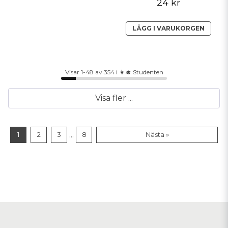
24 kr
LÄGG I VARUKORGEN
Visar 1-48 av 354 i 👩‍🎓 Studenten
Visa fler ...
...
1
2
3
8
Nästa »