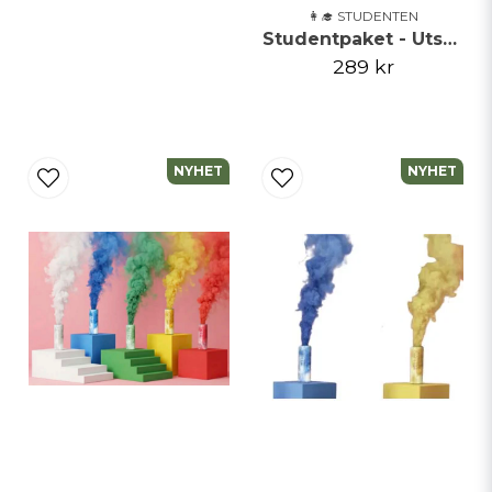
👩‍🎓 STUDENTEN
Studentpaket - Utspring
289 kr
NYHET
NYHET