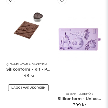
🥮 BAKPLÅTAR & BAKFORMAR
Silikonform - Kit - Påsk
149 kr
LÄGG I VARUKORGEN
🍰 BAKTILLBEHÖR
Silikonform - Unicorn - Karen Davies
399 kr