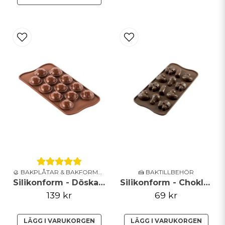
🥮 BAKPLÅTAR & BAKFORMAR
🍰 BAKTILLBEHÖR
Silikonform - Döskallar - Silikomart
Silikonform - Chokladpralin
139 kr
69 kr
LÄGG I VARUKORGEN
LÄGG I VARUKORGEN