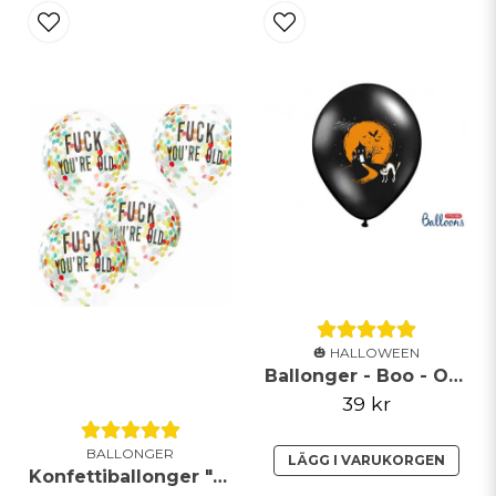
🎃 HALLOWEEN
Ballonger - Boo - Orange/Svarta
39 kr
BALLONGER
LÄGG I VARUKORGEN
Konfettiballonger "Fuck You're Old" 5-Pack