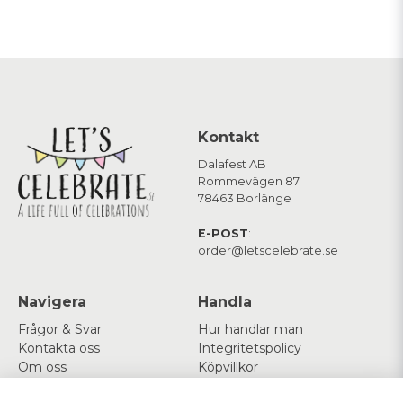
Kontakt
Dalafest AB
Rommevägen 87
78463 Borlänge
E-POST
:
order@letscelebrate.se
Navigera
Handla
Frågor & Svar
Hur handlar man
Kontakta oss
Integritetspolicy
Om oss
Köpvillkor
Cookies