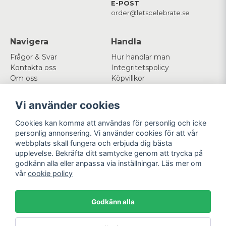
E-POST
:
order@letscelebrate.se
Navigera
Handla
Frågor & Svar
Hur handlar man
Kontakta oss
Integritetspolicy
Om oss
Köpvillkor
Cookies
Vi använder cookies
Mitt konto
Följ oss
Cookies kan komma att användas för personlig och icke
Logga in
Facebook
personlig annonsering. Vi använder cookies för att vår
Registrera dig
Instagram
webbplats skall fungera och erbjuda dig bästa
Glömt lösenord?
upplevelse. Bekräfta ditt samtycke genom att trycka på
godkänn alla eller anpassa via inställningar. Läs mer om
Betala enkelt
Vi levererar med
vår
cookie policy
Godkänn alla