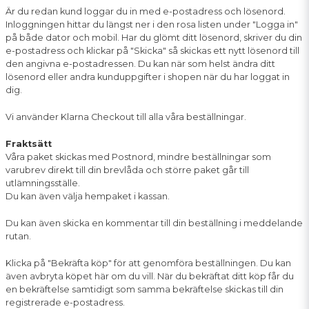
Är du redan kund loggar du in med e-postadress och lösenord.
Inloggningen hittar du längst ner i den rosa listen under "Logga in"
på både dator och mobil. Har du glömt ditt lösenord, skriver du din
e-postadress och klickar på "Skicka" så skickas ett nytt lösenord till
den angivna e-postadressen. Du kan när som helst ändra ditt
lösenord eller andra kunduppgifter i shopen när du har loggat in
dig.
Vi använder Klarna Checkout till alla våra beställningar.
Fraktsätt
Våra paket skickas med Postnord, mindre beställningar som
varubrev direkt till din brevlåda och större paket går till
utlämningsställe.
Du kan även välja hempaket i kassan.
Du kan även skicka en kommentar till din beställning i meddelande
rutan.
Klicka på "Bekräfta köp" för att genomföra beställningen. Du kan
även avbryta köpet här om du vill. När du bekräftat ditt köp får du
en bekräftelse samtidigt som samma bekräftelse skickas till din
registrerade e-postadress.