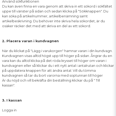
Använd sökfunktionen
Du kan även finna en vara genom att skriva in ett sökord i sökfältet
uppe till vänster på sidan och sedan klicka på "Sökknappen". Du
kan söka på artikelnummer, artikelbenämning samt
artikelbeskrivning. Du behöver inte skriva hela sökordet, är du
osäker räcker det med att skriva en del av ett sökord.
2. Placera varan i kundvagnen
När du klickat på "Lägg i varukorgen" hamnar varan i din kundvagn.
Kundvagnen visas alltid högst upp till höger på sidan. Ångrar du en
vara kan du alltid klicka på det röda krysset till höger om varan i
kundvagnen eller så klickar du i ett nytt antal i antalrutan och klickar
på uppdatera knappen för att ändra antal. Vill du tömma
kundvagnen så tar du bort varorna med soptunnan till höger
Är du nöjd och vill bekräfta din beställning klickar du på " Till
kassan".
3. I kassan
Logga in