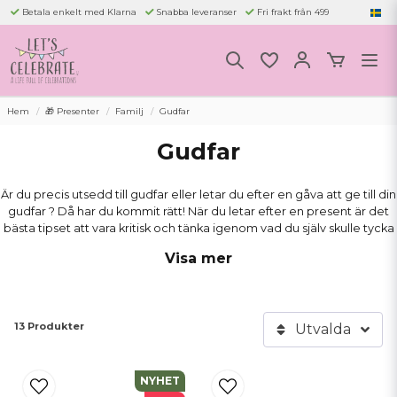
Betala enkelt med Klarna
Snabba leveranser
Fri frakt från 499
Hem
🎁 Presenter
Familj
Gudfar
Gudfar
Är du precis utsedd till gudfar eller letar du efter en gåva att ge till din
gudfar ? Då har du kommit rätt! När du letar efter en present är det
bästa tipset att vara kritisk och tänka igenom vad du själv skulle tycka
är roligt att ge. Kanske gillar du prylar, eller föredrar du upplevelser?
Visa mer
Ta dig tid och var noggrann när du väljer din gåva, för vad kan vara
bättre än att få en present som är väl genomtänkt? Att bli gudfar är
en stor ära och ett stort ansvar, så det är extra viktigt att välja en fin
13 Produkter
Utvalda
present, som visar uppskattning och att du tar rollen på allvar.
Bläddra igenom våra förslag och se om du hittar något som passar.
Lycka till!
NYHET