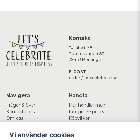
Kontakt
Dalafest AB
Rommevägen 87
78463 Borlänge
E-POST
:
order@letscelebrate.se
Navigera
Handla
Frågor & Svar
Hur handlar man
Kontakta oss
Integritetspolicy
Om oss
Köpvillkor
Cookies
Vi använder cookies
Mitt konto
Följ oss