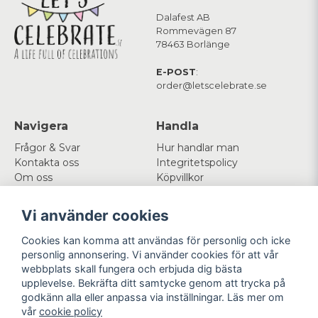
Dalafest AB
Rommevägen 87
78463 Borlänge
E-POST
:
order@letscelebrate.se
Navigera
Handla
Frågor & Svar
Hur handlar man
Kontakta oss
Integritetspolicy
Om oss
Köpvillkor
Cookies
Vi använder cookies
Mitt konto
Följ oss
Cookies kan komma att användas för personlig och icke
Logga in
Facebook
personlig annonsering. Vi använder cookies för att vår
Registrera dig
Instagram
webbplats skall fungera och erbjuda dig bästa
Glömt lösenord?
upplevelse. Bekräfta ditt samtycke genom att trycka på
godkänn alla eller anpassa via inställningar. Läs mer om
Betala enkelt
Vi levererar med
vår
cookie policy