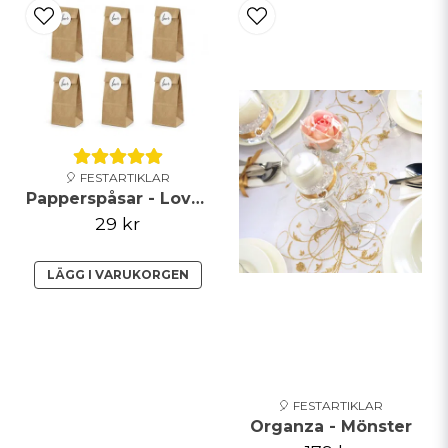
Ja, ni får publicera min fråga
🎈 FESTARTIKLAR
Papperspåsar - Love - Brun
29 kr
LÄGG I VARUKORGEN
Skicka fråga
🎈 FESTARTIKLAR
Organza - Mönster