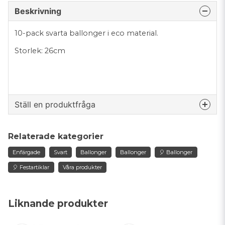
Beskrivning
10-pack svarta ballonger i eco material.
Storlek: 26cm
Ställ en produktfråga
question
Fråga oss något om denna produkten...
Relaterade kategorier
Enfärgade
Svart
Ballonger
Ballonger
🎈 Ballonger
🎈 Festartiklar
Våra produkter
name
Namn
Liknande produkter
email
Mejladress