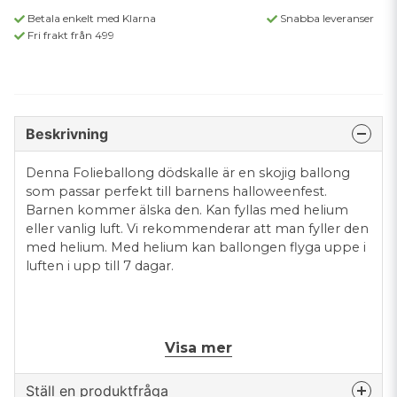
Betala enkelt med Klarna
Snabba leveranser
Fri frakt från 499
Beskrivning
Denna Folieballong dödskalle är en skojig ballong
som passar perfekt till barnens halloweenfest.
Barnen kommer älska den. Kan fyllas med helium
eller vanlig luft. Vi rekommenderar att man fyller den
med helium. Med helium kan ballongen flyga uppe i
luften i upp till 7 dagar.
Visa mer
Ställ en produktfråga
Mått: ca 45 cm