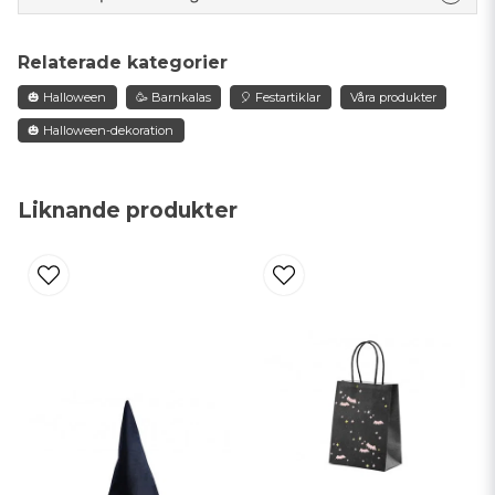
question
Fråga oss något om denna produkten...
Relaterade kategorier
🎃 Halloween
🥳 Barnkalas
🎈 Festartiklar
Våra produkter
🎃 Halloween-dekoration
name
Namn
Liknande produkter
email
Mejladress
Ja, ni får publicera min fråga