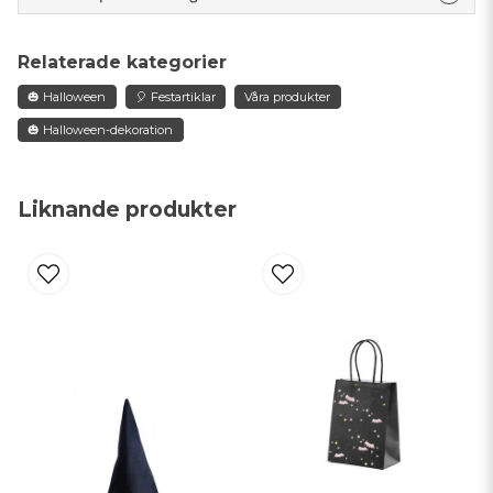
question
Fråga oss något om denna produkten...
Relaterade kategorier
🎃 Halloween
🎈 Festartiklar
Våra produkter
🎃 Halloween-dekoration
name
Namn
Liknande produkter
email
Mejladress
Ja, ni får publicera min fråga