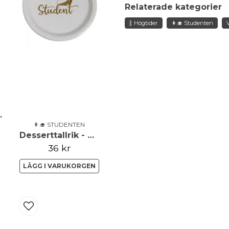
Fråga oss något om de
Relaterade kategorier
🍾 Högtider
👩‍🎓 Studenten
name
Namn
Ja, ni får publicera 
entmössa
👩‍🎓 STUDENTEN
Desserttallrik - Student
36 kr
LÄGG I VARUKORGEN