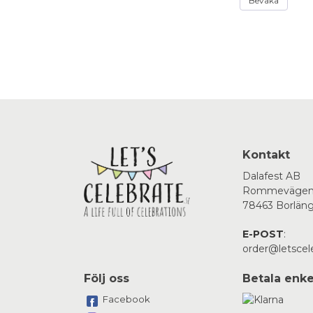
Bevaka
Kontakt
Dalafest AB
Rommevägen
78463 Borlän
E-POST
:
order@letscel
Följ oss
Betala enke
Facebook