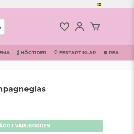
TEMA
🍾 HÖGTIDER
🎈 FESTARTIKLAR
💲 REA
mpagneglas
ÄGG I VARUKORGEN