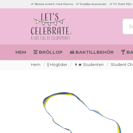
Betala enkelt med Klarna
Snabba leveranser
Fri frakt från
Sök 
HEM
💒 BRÖLLOP
🍰 BAKTILLBEHÖR
🍸 B
Hem
🍾 Högtider
👩‍🎓 Studenten
Student C