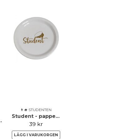
👩‍🎓 STUDENTEN
Student - papperstallrik - 8 pack
eige med tröja
39 kr
LÄGG I VARUKORGEN