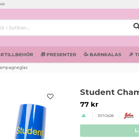
 499
i butiken...
ARTILLBEHÖR
🎁 PRESENTER
🥳 BARNKALAS
🎉 
hampagneglas
Student Cha
77 kr
3970628
L