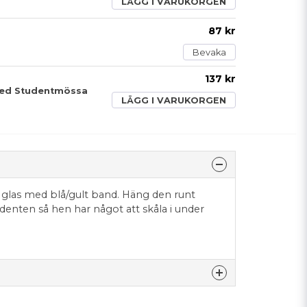
LÄGG I VARUKORGEN
87 kr
Bevaka
137 kr
 Med Studentmössa
LÄGG I VARUKORGEN
glas med blå/gult band. Häng den runt
denten så hen har något att skåla i under