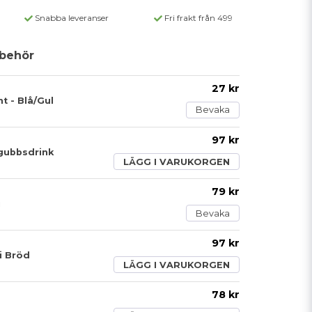
Snabba leveranser
Fri frakt från 499
behör
27 kr
t - Blå/Gul
Bevaka
97 kr
gubbsdrink
LÄGG I VARUKORGEN
79 kr
i
Bevaka
97 kr
i Bröd
LÄGG I VARUKORGEN
78 kr