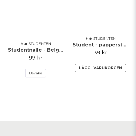
👩‍🎓 STUDENTEN
👩‍🎓 STUDENTEN
Student - papperstallrik - 8 pack
Studentnalle - Beige med tröja
39 kr
99 kr
LÄGG I VARUKORGEN
Bevaka