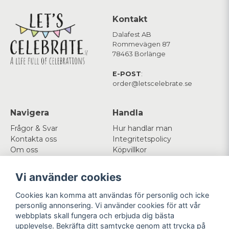
Kontakt
Dalafest AB
Rommevägen 87
78463 Borlänge
E-POST
:
order@letscelebrate.se
Navigera
Handla
Frågor & Svar
Hur handlar man
Kontakta oss
Integritetspolicy
Om oss
Köpvillkor
Cookies
Vi använder cookies
Mitt konto
Följ oss
Cookies kan komma att användas för personlig och icke
Logga in
Facebook
personlig annonsering. Vi använder cookies för att vår
Registrera dig
Instagram
webbplats skall fungera och erbjuda dig bästa
Glömt lösenord?
upplevelse. Bekräfta ditt samtycke genom att trycka på