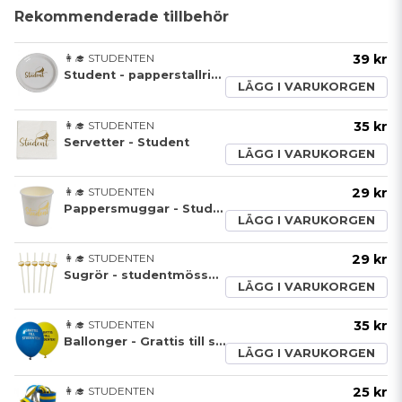
Rekommenderade tillbehör
👩‍🎓 STUDENTEN
39 kr
Student - papperstallrik - 8 pack
LÄGG I VARUKORGEN
👩‍🎓 STUDENTEN
35 kr
Servetter - Student
LÄGG I VARUKORGEN
👩‍🎓 STUDENTEN
29 kr
Pappersmuggar - Student - 8 pack
LÄGG I VARUKORGEN
👩‍🎓 STUDENTEN
29 kr
Sugrör - studentmössa vit/guld - 8 pack
LÄGG I VARUKORGEN
👩‍🎓 STUDENTEN
35 kr
Ballonger - Grattis till studenten
LÄGG I VARUKORGEN
👩‍🎓 STUDENTEN
25 kr