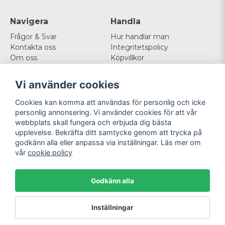
Navigera
Handla
Frågor & Svar
Hur handlar man
Kontakta oss
Integritetspolicy
Om oss
Köpvillkor
Cookies
Vi använder cookies
Mitt konto
Följ oss
Cookies kan komma att användas för personlig och icke
Logga in
Facebook
personlig annonsering. Vi använder cookies för att vår
Registrera dig
Instagram
webbplats skall fungera och erbjuda dig bästa
Glömt lösenord?
upplevelse. Bekräfta ditt samtycke genom att trycka på
godkänn alla eller anpassa via inställningar. Läs mer om
Betala enkelt
Vi levererar med
vår
cookie policy
Godkänn alla
Powered by Nyehandel AB
Inställningar