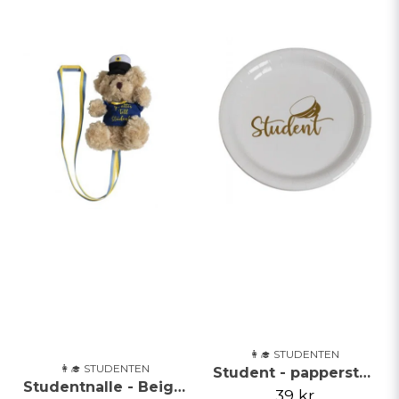
👩‍🎓 STUDENTEN
👩‍🎓 STUDENTEN
Student - papperstallrik - 8 pack
Studentnalle - Beige med tröja
39 kr