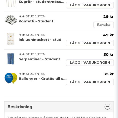
Sugrör - studentmössa vit/guld - 8 pack
LÄGG I VARUKORGEN
👩‍🎓 STUDENTEN
29 kr
Konfetti - Student
Bevaka
👩‍🎓 STUDENTEN
49 kr
Inbjudningskort - student - 6 pack
LÄGG I VARUKORGEN
👩‍🎓 STUDENTEN
30 kr
Serpentiner - Student
LÄGG I VARUKORGEN
👩‍🎓 STUDENTEN
35 kr
Ballonger - Grattis till studenten
LÄGG I VARUKORGEN
Beskrivning