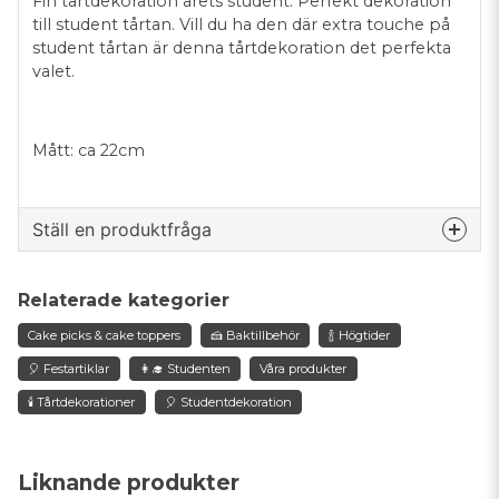
Fin tårtdekoration årets student. Perfekt dekoration
till student tårtan. Vill du ha den där extra touche på
student tårtan är denna tårtdekoration det perfekta
valet.
Mått: ca 22cm
Ställ en produktfråga
question
Fråga oss något om denna produkten...
Relaterade kategorier
Cake picks & cake toppers
🍰 Baktillbehör
🍾 Högtider
🎈 Festartiklar
👩‍🎓 Studenten
Våra produkter
name
🕯️ Tårtdekorationer
🎈 Studentdekoration
Namn
Liknande produkter
email
Mejladress