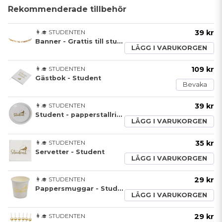
Rekommenderade tillbehör
👩‍🎓 STUDENTEN
39 kr
Banner - Grattis till studenten - Guld
LÄGG I VARUKORGEN
👩‍🎓 STUDENTEN
109 kr
Gästbok - Student
Bevaka
👩‍🎓 STUDENTEN
39 kr
Student - papperstallrik - 8 pack
LÄGG I VARUKORGEN
👩‍🎓 STUDENTEN
35 kr
Servetter - Student
LÄGG I VARUKORGEN
👩‍🎓 STUDENTEN
29 kr
Pappersmuggar - Student - 8 pack
LÄGG I VARUKORGEN
👩‍🎓 STUDENTEN
29 kr