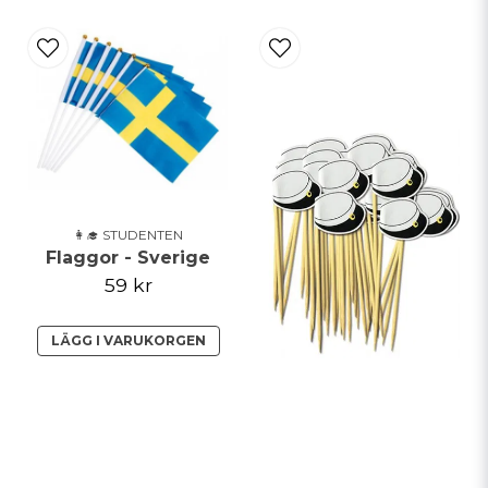
Ja, ni får publicera min fråga
👩‍🎓 STUDENTEN
Flaggor - Sverige
59 kr
Skicka fråga
LÄGG I VARUKORGEN