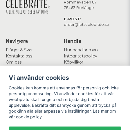
Rommevägen 87
78463 Borlänge
E-POST
:
order@letscelebrate.se
Navigera
Handla
Frågor & Svar
Hur handlar man
Kontakta oss
Integritetspolicy
Om oss
Köpvillkor
Cookies
Vi använder cookies
Mitt konto
Följ oss
Cookies kan komma att användas för personlig och icke
Logga in
Facebook
personlig annonsering. Vi använder cookies för att vår
Registrera dig
Instagram
webbplats skall fungera och erbjuda dig bästa
Glömt lösenord?
upplevelse. Bekräfta ditt samtycke genom att trycka på
godkänn alla eller anpassa via inställningar. Läs mer om
Betala enkelt
Vi levererar med
vår
cookie policy