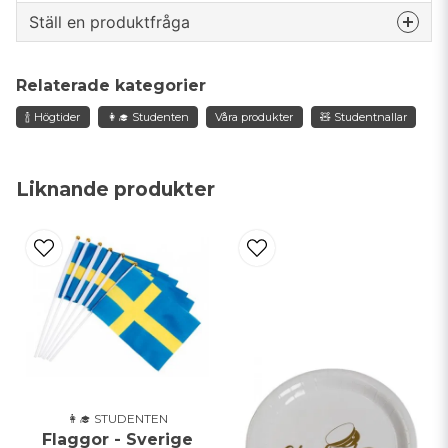
Ställ en produktfråga
question
Fråga oss något om denna produkten...
Relaterade kategorier
🍾 Högtider
👩‍🎓 Studenten
Våra produkter
🧸 Studentnallar
name
Namn
Liknande produkter
email
Mejladress
Ja, ni får publicera min fråga
👩‍🎓 STUDENTEN
Flaggor - Sverige