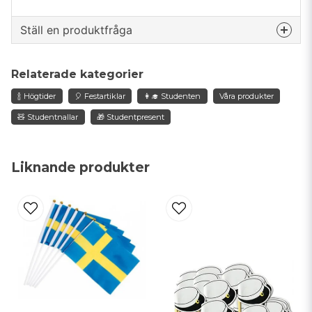
Ställ en produktfråga
question
Fråga oss något om denna produkten...
Relaterade kategorier
🍾 Högtider
🎈 Festartiklar
👩‍🎓 Studenten
Våra produkter
🧸 Studentnallar
🎁 Studentpresent
name
Namn
Liknande produkter
email
Mejladress
Ja, ni får publicera min fråga