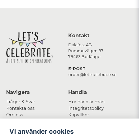
Kontakt
Dalafest AB
Rommevägen 87
78463 Borlänge
E-POST
:
order@letscelebrate.se
Navigera
Handla
Frågor & Svar
Hur handlar man
Kontakta oss
Integritetspolicy
Om oss
Köpvillkor
Cookies
Vi använder cookies
Mitt konto
Följ oss