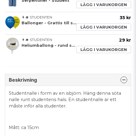
Serpentiner - Student
LÄGG I VARUKORGEN
👩‍🎓 STUDENTEN
35 kr
Ballonger - Grattis till studenten
LÄGG I VARUKORGEN
👩‍🎓 STUDENTEN
29 kr
Heliumballong - rund studentmössa
LÄGG I VARUKORGEN
Beskrivning
Studentnalle i form av en isbjörn. Häng denna söta
nalle runt studentens hals. En studentnalle är ett
måste inför alla studenter.
Mått: ca 15cm