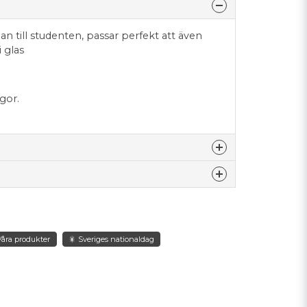
an till studenten, passar perfekt att även
i glas
ggor.
r 5 månader sedan
ller papper?
nna produkten...
Våra produkter
🎇 Sveriges nationaldag
email
Mejladress