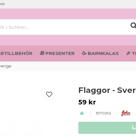
 499
i butiken...
ARTILLBEHÖR
🎁 PRESENTER
🥳 BARNKALAS
🎉 
verige
Flaggor - Sve
59 kr
3970292
L