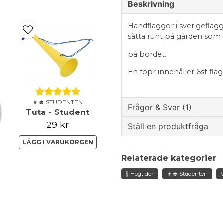
Beskrivning
Handflaggor i sverigeflagg
sätta runt på gården som 
på bordet.
En föpr innehåller 6st fla
👩‍🎓 STUDENTEN
Frågor & Svar (1)
Tuta - Student
29 kr
Ställ en produktfråga
Justine ström frågade
fö
LÄGG I VARUKORGEN
question
Flaggorna är de tyger e
Fråga oss något om de
Relaterade kategorier
Butiken svarade
🍾 Högtider
👩‍🎓 Studenten
Hej.
Dom är gjord i tyg.
name
Namn
Mvh Lets Celebrate