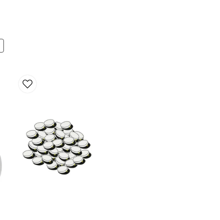
Ja, ni får publicera 
N