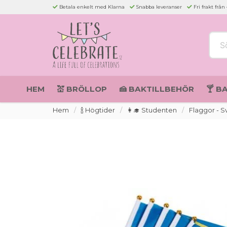
Betala enkelt med Klarna
Snabba leveranser
Fri frakt från
Sök 
HEM
💒 BRÖLLOP
🍰 BAKTILLBEHÖR
🍸 B
Hem
🍾 Högtider
👩‍🎓 Studenten
Flaggor - S