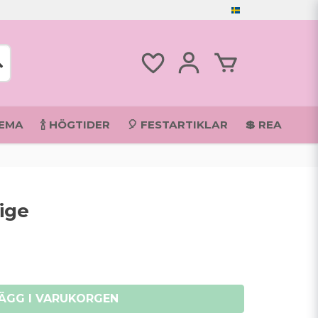
TEMA
🍾 HÖGTIDER
🎈 FESTARTIKLAR
💲 REA
rige
ÄGG I VARUKORGEN