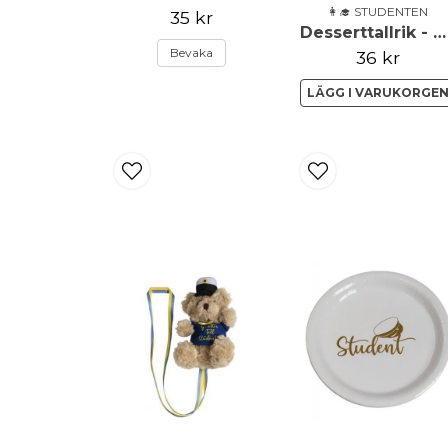
👩‍🎓 STUDENTEN
35 kr
Desserttallrik - Student
Bevaka
36 kr
LÄGG I VARUKORGE