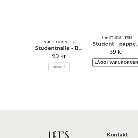
👩‍🎓 STUDENTEN
👩‍🎓 STUDENTEN
Student - pappers
Studentnalle - Beige med tröja
39 kr
99 kr
LÄGG I VARUKORGE
Bevaka
Kontakt