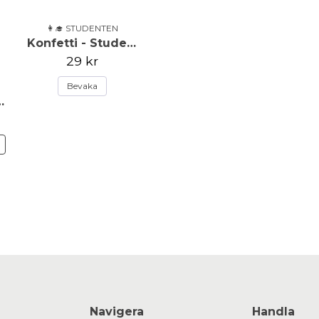
👩‍🎓 STUDENTEN
Konfetti - Student
29 kr
Bevaka
tallrik - 8 pack
N
Navigera
Handla