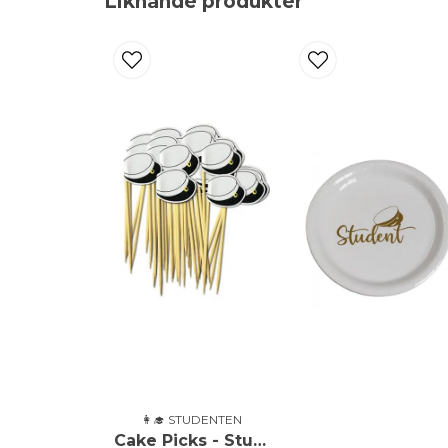
Liknande produkter
👩‍🎓 STUDENTEN
Cake Picks - Studentmössa