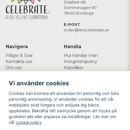
Dalafest AB
Rommevägen 87
78463 Borlänge
E-POST
:
order@letscelebrate.se
Navigera
Handla
Frågor & Svar
Hur handlar man
Kontakta oss
Integritetspolicy
Om oss
Köpvillkor
Cookies
Vi använder cookies
Mitt konto
Följ oss
Cookies kan komma att användas för personlig och icke
Logga in
Facebook
personlig annonsering. Vi använder cookies för att vår
Registrera dig
Instagram
webbplats skall fungera och erbjuda dig bästa
Glömt lösenord?
upplevelse. Bekräfta ditt samtycke genom att trycka på
godkänn alla eller anpassa via inställningar. Läs mer om
Betala enkelt
Vi levererar med
vår
cookie policy