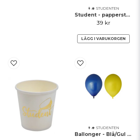
👩‍🎓 STUDENTEN
Student - papperstallrik - 8 pack
39 kr
LÄGG I VARUKORGEN
👩‍🎓 STUDENTEN
Ballonger - Blå/Gul - 6pack