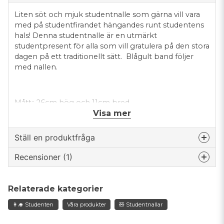
Liten söt och mjuk studentnalle som gärna vill vara
med på studentfirandet hängandes runt studentens
hals! Denna studentnalle är en utmärkt
studentpresent för alla som vill gratulera på den stora
dagen på ett traditionellt sätt. Blågult band följer
med nallen.
Mått:: 26cm hög och 11cm bred.
Visa mer
Ställ en produktfråga
Recensioner (1)
question
Fråga oss något om denna produkten...
Anonym
Relaterade kategorier
för 1 år sedan
Jättesöt studentgiraff och väldigt snabb
👩‍🎓 Studenten
Våra produkter
🧸 Studentnallar
name
leverans. Ett extra plus hade varit om
Namn