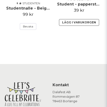
👩‍🎓 STUDENTEN
Student - papperstallrik - 8 pack
Studentnalle - Beige med tröja
39 kr
99 kr
LÄGG I VARUKORGEN
Bevaka
Kontakt
Dalafest AB
Rommevägen 87
78463 Borlänge