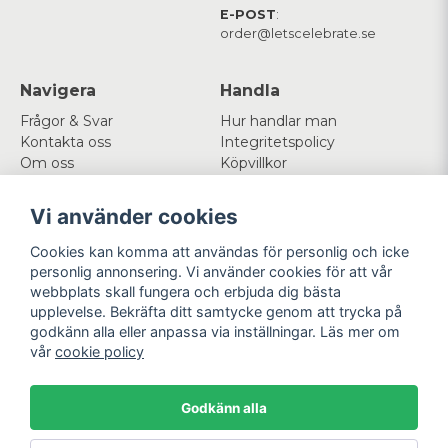
E-POST
:
order@letscelebrate.se
Navigera
Handla
Frågor & Svar
Hur handlar man
Kontakta oss
Integritetspolicy
Om oss
Köpvillkor
Cookies
Vi använder cookies
Mitt konto
Följ oss
Cookies kan komma att användas för personlig och icke
Logga in
Facebook
personlig annonsering. Vi använder cookies för att vår
Registrera dig
Instagram
webbplats skall fungera och erbjuda dig bästa
Glömt lösenord?
upplevelse. Bekräfta ditt samtycke genom att trycka på
godkänn alla eller anpassa via inställningar. Läs mer om
Betala enkelt
Vi levererar med
vår
cookie policy
Godkänn alla