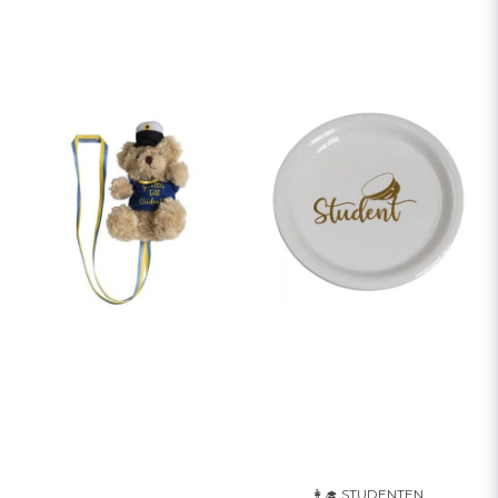
👩‍🎓 STUDENTEN