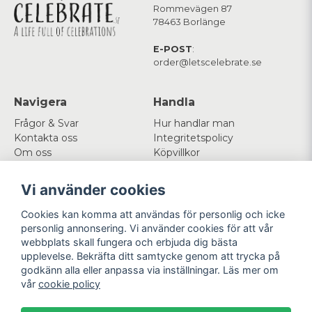
Rommevägen 87
78463 Borlänge
E-POST
:
order@letscelebrate.se
Navigera
Handla
Frågor & Svar
Hur handlar man
Kontakta oss
Integritetspolicy
Om oss
Köpvillkor
Cookies
Vi använder cookies
Mitt konto
Följ oss
Cookies kan komma att användas för personlig och icke
Logga in
Facebook
personlig annonsering. Vi använder cookies för att vår
Registrera dig
Instagram
webbplats skall fungera och erbjuda dig bästa
Glömt lösenord?
upplevelse. Bekräfta ditt samtycke genom att trycka på
godkänn alla eller anpassa via inställningar. Läs mer om
Betala enkelt
Vi levererar med
vår
cookie policy