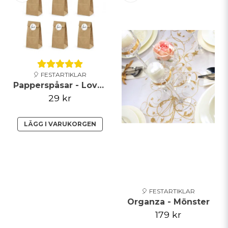
Ja, ni får publicera min fråga
🎈 FESTARTIKLAR
Papperspåsar - Love - Brun
29 kr
LÄGG I VARUKORGEN
Skicka fråga
🎈 FESTARTIKLAR
Organza - Mönster
179 kr