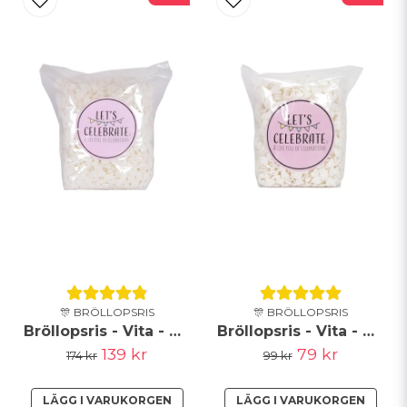
Ja, ni får publicera min fråga
Skicka fråga
🎊 BRÖLLOPSRIS
🎊 BRÖLLOPSRIS
Bröllopsris - Vita - Hjärtan - 500g
Bröllopsris - Vita - Hjärtan - 250g
139 kr
79 kr
174 kr
99 kr
LÄGG I VARUKORGEN
LÄGG I VARUKORGEN