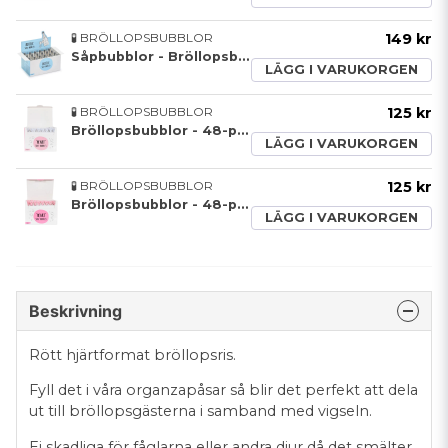
🧪 BRÖLLOPSBUBBLOR
149 kr
Såpbubblor - Bröllopsbubblor - 24-pack
LÄGG I VARUKORGEN
🧪 BRÖLLOPSBUBBLOR
125 kr
Bröllopsbubblor - 48-pack - Vit
LÄGG I VARUKORGEN
🧪 BRÖLLOPSBUBBLOR
125 kr
Bröllopsbubblor - 48-pack - Rosa
LÄGG I VARUKORGEN
Beskrivning
Rött hjärtformat bröllopsris.
Fyll det i våra organzapåsar så blir det perfekt att dela
ut till bröllopsgästerna i samband med vigseln.
Ej skadliga för fåglarna eller andra djur då det smälter