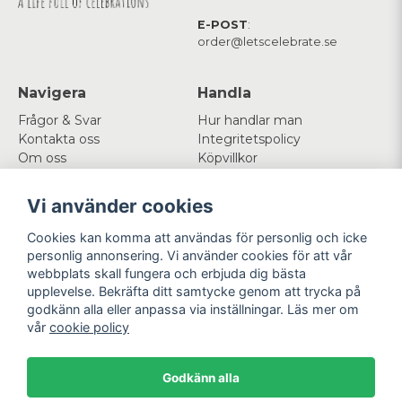
E-POST
:
order@letscelebrate.se
Navigera
Handla
Frågor & Svar
Hur handlar man
Kontakta oss
Integritetspolicy
Om oss
Köpvillkor
Cookies
Vi använder cookies
Mitt konto
Följ oss
Cookies kan komma att användas för personlig och icke
Logga in
Facebook
personlig annonsering. Vi använder cookies för att vår
Registrera dig
Instagram
webbplats skall fungera och erbjuda dig bästa
Glömt lösenord?
upplevelse. Bekräfta ditt samtycke genom att trycka på
godkänn alla eller anpassa via inställningar. Läs mer om
Betala enkelt
Vi levererar med
vår
cookie policy
Godkänn alla