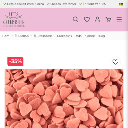
Betala enkelt med Klarna
Snabba leveranser
Fri frakt från 499
Hem
💒 Bröllop
🎊 Bröllopsris
Bröllopsris - Röda - hjärtan - 500g
-
35
%