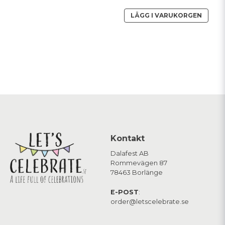
LÄGG I VARUKORGEN
Kontakt
Dalafest AB
Rommevägen 87
78463 Borlänge
E-POST
:
order@letscelebrate.se