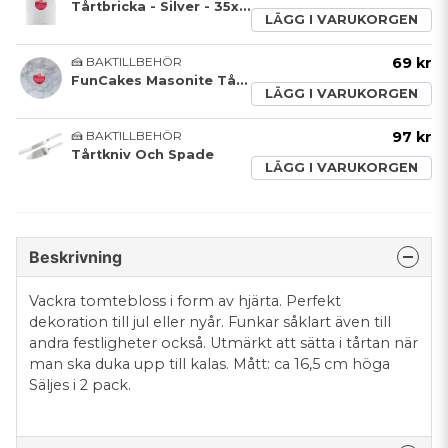
Tårtbricka - Silver - 35x25cm - FunCakes
LÄGG I VARUKORGEN
🍰 BAKTILLBEHÖR
69 kr
FunCakes Masonite Tårtbricka 35 cm- Marmor Grå
LÄGG I VARUKORGEN
🍰 BAKTILLBEHÖR
97 kr
Tårtkniv Och Spade
LÄGG I VARUKORGEN
Beskrivning
Vackra tomtebloss i form av hjärta. Perfekt
dekoration till jul eller nyår. Funkar såklart även till
andra festligheter också. Utmärkt att sätta i tårtan när
man ska duka upp till kalas. Mått: ca 16,5 cm höga
Säljes i 2 pack.