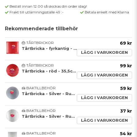
Beställ innan 12.00 så skickas din order idag!
Frakt till utlämningsställe 49 :-
Betala enkelt med Klarna
Rekommenderade tillbehör
🎂 TÅRTBRICKOR
69 kr
Tårtbricka - fyrkantig - röd- 30,5cm - FunCakes
LÄGG I VARUKORGEN
🎂 TÅRTBRICKOR
99 kr
Tårtbricka - röd - 35,5cm - FunCakes
LÄGG I VARUKORGEN
🍰 BAKTILLBEHÖR
59 kr
Tårtbricka - Silver - Rund - 30cm - FunCakes
LÄGG I VARUKORGEN
🍰 BAKTILLBEHÖR
37 kr
Tårtbricka - Silver - Rund - 33cm - FunCakes
LÄGG I VARUKORGEN
🍰 BAKTILLBEHÖR
54 kr