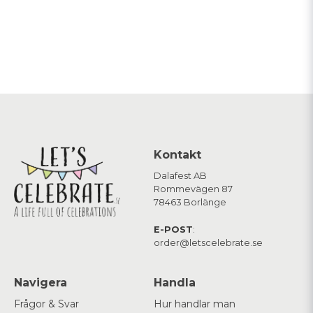
Kontakt
Dalafest AB
Rommevägen 87
78463 Borlänge
E-POST
:
order@letscelebrate.se
Navigera
Handla
Frågor & Svar
Hur handlar man