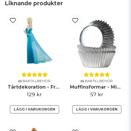
Liknande produkter
email
Mejladress
Ja, ni får publicera min fråga
🍰 BAKTILLBEHÖR
🍰 BAKTILLBEHÖR
Tårtdekoration - Frozen - Elsa
Muffinsformar - Mini - Metallic - Silver
129 kr
57 kr
Skicka fråga
LÄGG I VARUKORGEN
LÄGG I VARUKORGEN