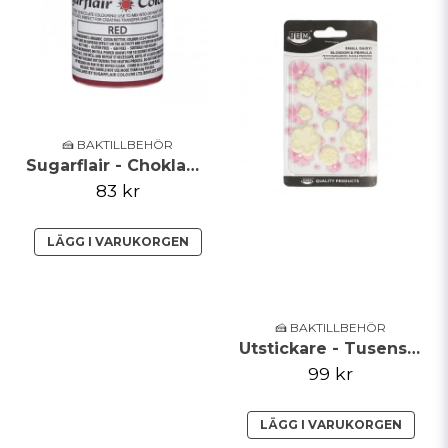
🍰 BAKTILLBEHÖR
Sugarflair - Chokladfärg - Röd - 35g
83 kr
LÄGG I VARUKORGEN
🍰 BAKTILLBEHÖR
Utstickare - Tusensköna, liljekonvalj, primula - set om 10
99 kr
LÄGG I VARUKORGEN