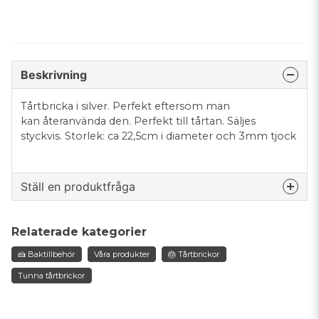
Beskrivning
Tårtbricka i silver. Perfekt eftersom man
kan återanvända den. Perfekt till tårtan. Säljes
styckvis. Storlek: ca 22,5cm i diameter och 3mm tjock
Ställ en produktfråga
question
Fråga oss något om denna produkten...
Relaterade kategorier
🍰 Baktillbehör
Våra produkter
🎂 Tårtbrickor
Tunna tårtbrickor
name
Namn