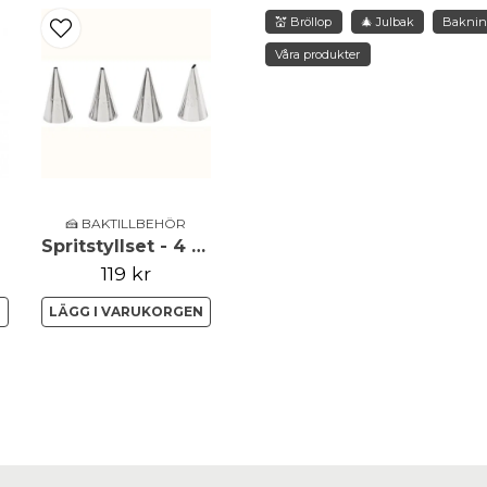
💒 Bröllop
🎄 Julbak
Bakni
Våra produkter
name
Namn
Ja, ni får publicera 
🍰 BAKTILLBEHÖR
Spritstyllset - 4 varianter
119 kr
N
LÄGG I VARUKORGEN