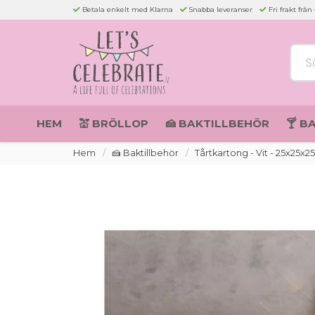
Betala enkelt med Klarna
Snabba leveranser
Fri frakt från
Sök 
HEM
💒 BRÖLLOP
🍰 BAKTILLBEHÖR
🍸 B
Hem
🍰 Baktillbehör
Tårtkartong - Vit - 25x25x