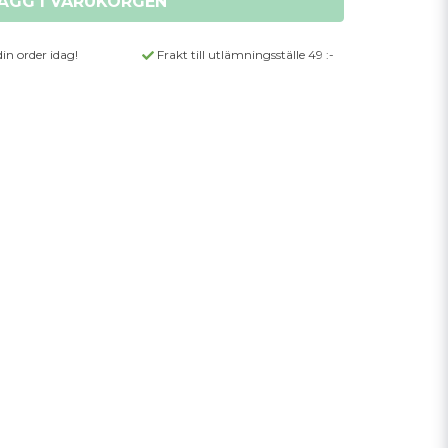
ÄGG I VARUKORGEN
din order idag!
Frakt till utlämningsställe 49 :-