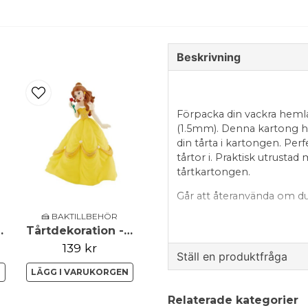
Beskrivning
Förpacka din vackra hemla
(1.5mm). Denna kartong ha
din tårta i kartongen. Perf
tårtor i. Praktisk utrusta
tårtkartongen.
Går att återanvända om du
🍰 BAKTILLBEHÖR
Storlek: 25.5 x 25.5 x 25cm
etallic - Silver
Tårtdekoration - Belle
Innehåller 1st tårtkartong
139 kr
Ställ en produktfråga
N
LÄGG I VARUKORGEN
question
Fråga oss något om de
Relaterade kategorier