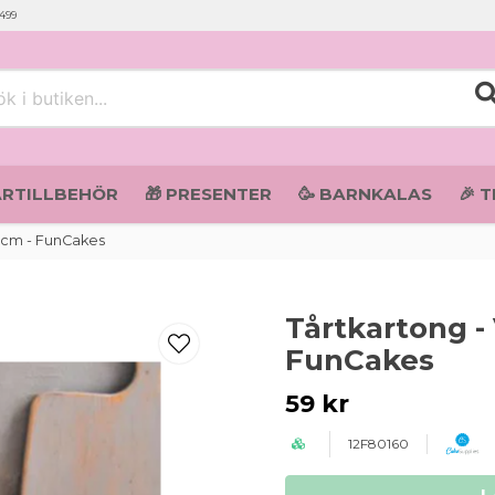
 499
i butiken...
ARTILLBEHÖR
🎁 PRESENTER
🥳 BARNKALAS
🎉 
25cm - FunCakes
Tårtkartong - 
FunCakes
59 kr
12F80160