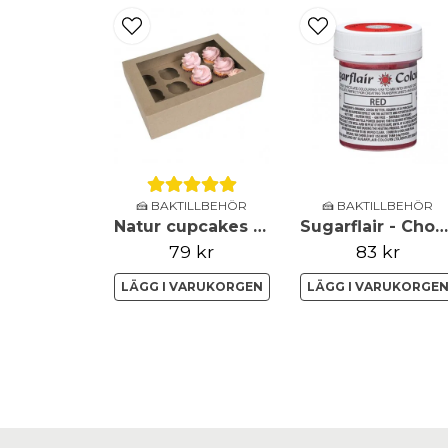
🍰 BAKTILLBEHÖR
🍰 BAKTILLBEHÖR
Natur cupcakes boxar - 12st - House of Marie
Sugarflair - Chokladfärg - Röd - 35g
79 kr
83 kr
LÄGG I VARUKORGEN
LÄGG I VARUKORGE