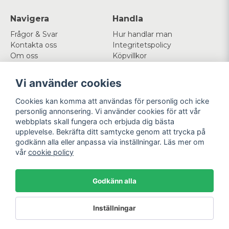
Navigera
Handla
Frågor & Svar
Hur handlar man
Kontakta oss
Integritetspolicy
Om oss
Köpvillkor
Cookies
Vi använder cookies
Mitt konto
Följ oss
Cookies kan komma att användas för personlig och icke
Logga in
Facebook
personlig annonsering. Vi använder cookies för att vår
Registrera dig
Instagram
webbplats skall fungera och erbjuda dig bästa
Glömt lösenord?
upplevelse. Bekräfta ditt samtycke genom att trycka på
godkänn alla eller anpassa via inställningar. Läs mer om
Betala enkelt
Vi levererar med
vår
cookie policy
Godkänn alla
Powered by Nyehandel AB
Inställningar