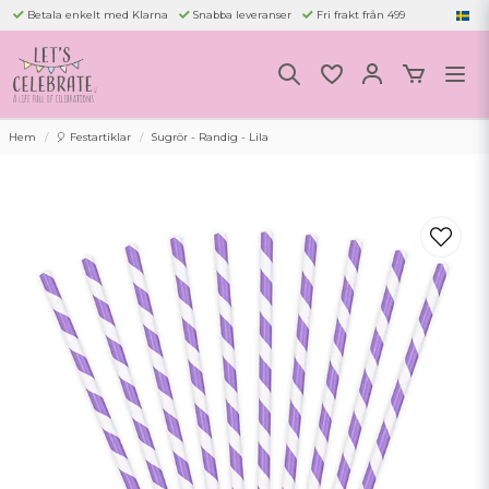
Betala enkelt med Klarna
Snabba leveranser
Fri frakt från 499
Hem
🎈 Festartiklar
Sugrör - Randig - Lila