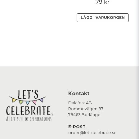
79 kr
LÄGG I VARUKORGEN
Kontakt
Dalafest AB
Rommevägen 87
78463 Borlänge
E-POST
:
order@letscelebrate.se