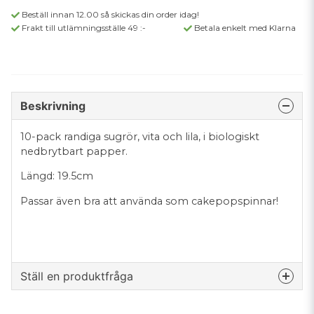
Beställ innan 12.00 så skickas din order idag!
Frakt till utlämningsställe 49 :-
Betala enkelt med Klarna
Beskrivning
10-pack randiga sugrör, vita och lila, i biologiskt
nedbrytbart papper.
Längd: 19.5cm
Passar även bra att använda som cakepopspinnar!
Ställ en produktfråga
question
Fråga oss något om denna produkten...