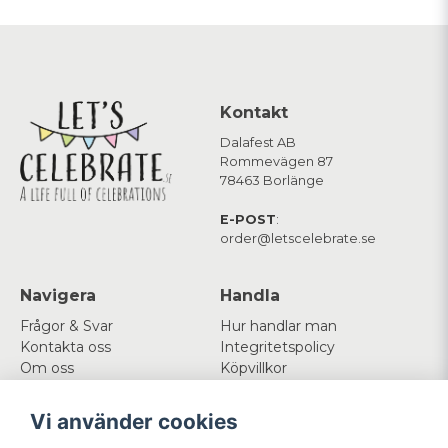
Kontakt
Dalafest AB
Rommevägen 87
78463 Borlänge
E-POST
:
order@letscelebrate.se
Navigera
Handla
Frågor & Svar
Hur handlar man
Kontakta oss
Integritetspolicy
Om oss
Köpvillkor
Cookies
Vi använder cookies
Mitt konto
Följ oss