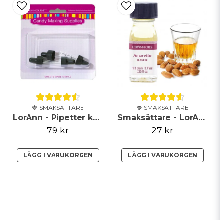
🍓 SMAKSÄTTARE
🍓 SMAKSÄTTARE
LorAnn - Pipetter kort (låsbar) - 4-pack
Smaksättare - LorAnn - Amaretto
79 kr
27 kr
LÄGG I VARUKORGEN
LÄGG I VARUKORGEN