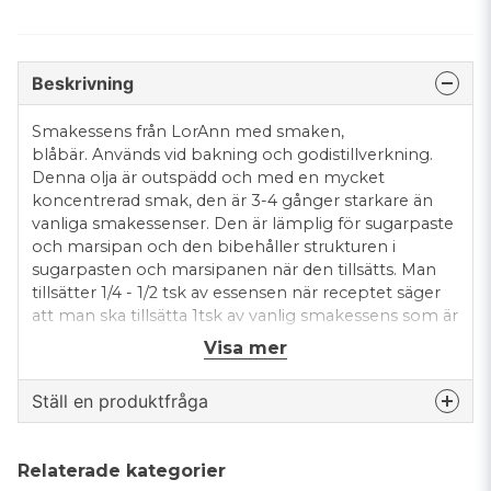
Beskrivning
Smakessens från LorAnn med smaken,
blåbär. Används vid bakning och godistillverkning.
Denna olja är outspädd och med en mycket
koncentrerad smak, den är 3-4 gånger starkare än
vanliga smakessenser. Den är lämplig för sugarpaste
och marsipan och den bibehåller strukturen i
sugarpasten och marsipanen när den tillsätts. Man
tillsätter 1/4 - 1/2 tsk av essensen när receptet säger
att man ska tillsätta 1tsk av vanlig smakessens som är
baserat på vatten och alkohol. För bästa resultat
Visa mer
rekommenderas följande riktlinjer vid användandet
av denna essens: - Torka snabbt upp ev. utspilld
Ställ en produktfråga
essens då långvarig kontakt med t.ex. plast och
bänkskivor kan orsaka skada. - Använd inte
question
plastredskap eller andra doseringsskedar gjorda
Fråga oss något om denna produkten...
Relaterade kategorier
av plast.