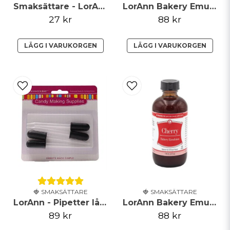
Smaksättare - LorAnn - Pepparmint
LorAnn Bakery Emulsion - Princess Cake & Cookie - 118ml
Skicka fråga
27 kr
88 kr
LÄGG I VARUKORGEN
LÄGG I VARUKORGEN
🍓 SMAKSÄTTARE
🍓 SMAKSÄTTARE
LorAnn - Pipetter lång - 4-pack
LorAnn Bakery Emulsion - Körsbär - 118ml
89 kr
88 kr