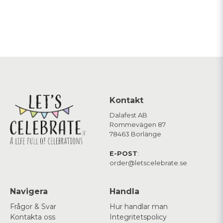
Kontakt
Dalafest AB
Rommevägen 87
78463 Borlänge
E-POST
:
order@letscelebrate.se
Navigera
Handla
Frågor & Svar
Hur handlar man
Kontakta oss
Integritetspolicy