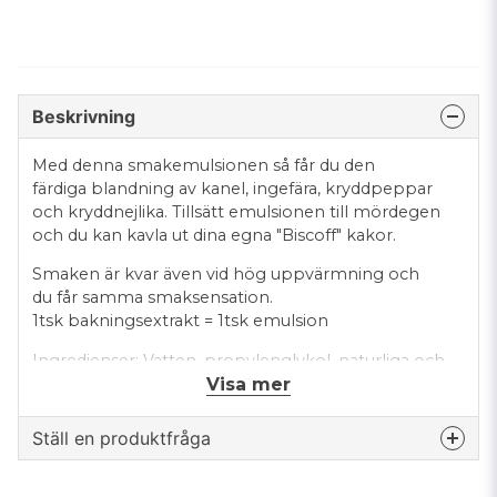
Beskrivning
Med denna smakemulsionen så får du den
färdiga blandning av kanel, ingefära, kryddpeppar
och kryddnejlika. Tillsätt emulsionen till mördegen
och du kan kavla ut dina egna "Biscoff" kakor.
Smaken är kvar även vid hög uppvärmning och
du får samma smaksensation.
1tsk bakningsextrakt = 1tsk emulsion
Ingredienser: Vatten, propylenglykol, naturliga och
Visa mer
artificiella smaker, glycerin, xantangummi, salt
Produkten är vattenbaserad • Glutenfri • Kosher •
vattenlöslig
Ställ en produktfråga
Förpackningen är BPA-fri och innehåller 118ml
question