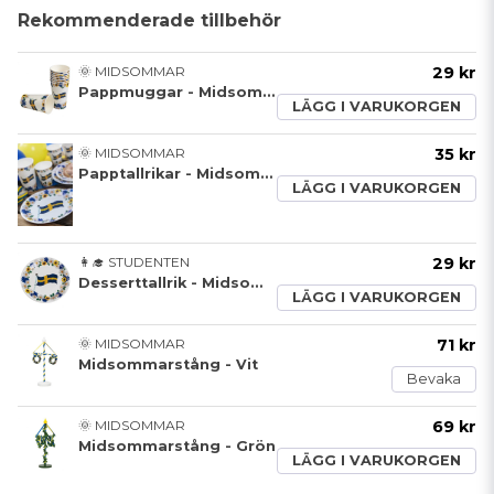
Rekommenderade tillbehör
🌞 MIDSOMMAR
29 kr
Pappmuggar - Midsommar
LÄGG I VARUKORGEN
🌞 MIDSOMMAR
35 kr
Papptallrikar - Midsommar
LÄGG I VARUKORGEN
👩‍🎓 STUDENTEN
29 kr
Desserttallrik - Midsommar
LÄGG I VARUKORGEN
🌞 MIDSOMMAR
71 kr
Midsommarstång - Vit
Bevaka
🌞 MIDSOMMAR
69 kr
Midsommarstång - Grön
LÄGG I VARUKORGEN