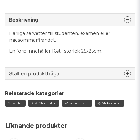
Beskrivning
Härliga servetter till studenten. examen eller
midsommarfirandet.
En förp innehåller 16st i storlek 25x25cm.
Ställ en produktfråga
question
Fråga oss något om denna produkten...
Relaterade kategorier
Servetter
👩‍🎓 Studenten
Våra produkter
🌞 Midsommar
name
Namn
Liknande produkter