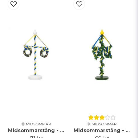
email
Mejladress
Ja, ni får publicera min fråga
Skicka fråga
🌞 MIDSOMMAR
🌞 MIDSOMMAR
Midsommarstång - Vit
Midsommarstång - Grön