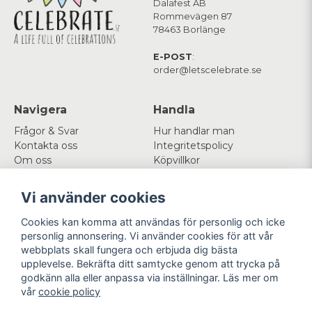
Dalafest AB
Rommevägen 87
78463 Borlänge
E-POST
:
order@letscelebrate.se
Navigera
Handla
Frågor & Svar
Hur handlar man
Kontakta oss
Integritetspolicy
Om oss
Köpvillkor
Cookies
Vi använder cookies
Mitt konto
Följ oss
Cookies kan komma att användas för personlig och icke
Logga in
Facebook
personlig annonsering. Vi använder cookies för att vår
Registrera dig
Instagram
webbplats skall fungera och erbjuda dig bästa
Glömt lösenord?
upplevelse. Bekräfta ditt samtycke genom att trycka på
godkänn alla eller anpassa via inställningar. Läs mer om
Betala enkelt
Vi levererar med
vår
cookie policy