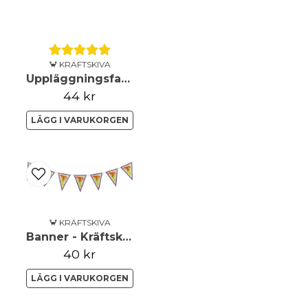
Ja, ni får publicera 
🦀 KRÄFTSKIVA
Uppläggningsfat - Kräftskiva
44 kr
LÄGG I VARUKORGEN
🦀 KRÄFTSKIVA
Banner - Kräftskiva
40 kr
LÄGG I VARUKORGEN