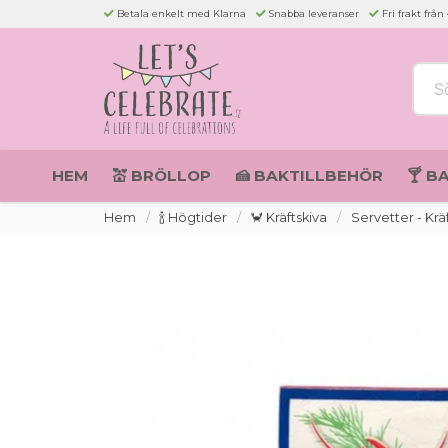
Betala enkelt med Klarna
Snabba leveranser
Fri frakt från
Sök 
HEM
💒 BRÖLLOP
🍰 BAKTILLBEHÖR
🍸 B
Hem
🍾 Högtider
🦀 Kräftskiva
Servetter - Krä