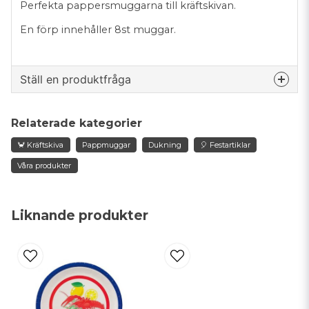
Perfekta pappersmuggarna till kräftskivan.
En förp innehåller 8st muggar.
Ställ en produktfråga
question
Fråga oss något om denna produkten...
Relaterade kategorier
🦀 Kräftskiva
Pappmuggar
Dukning
🎈 Festartiklar
Våra produkter
name
Namn
Liknande produkter
email
Mejladress
Ja, ni får publicera min fråga