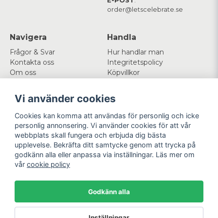
E-POST
:
order@letscelebrate.se
Navigera
Handla
Frågor & Svar
Hur handlar man
Kontakta oss
Integritetspolicy
Om oss
Köpvillkor
Cookies
Vi använder cookies
Mitt konto
Följ oss
Cookies kan komma att användas för personlig och icke
Logga in
Facebook
personlig annonsering. Vi använder cookies för att vår
Registrera dig
Instagram
webbplats skall fungera och erbjuda dig bästa
Glömt lösenord?
upplevelse. Bekräfta ditt samtycke genom att trycka på
godkänn alla eller anpassa via inställningar. Läs mer om
Betala enkelt
Vi levererar med
vår
cookie policy
Godkänn alla
Powered by Nyehandel AB
Inställningar