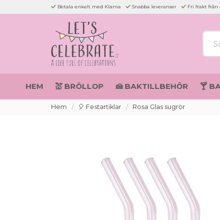
Betala enkelt med Klarna
Snabba leveranser
Fri frakt från
Sök 
HEM
💒 BRÖLLOP
🍰 BAKTILLBEHÖR
🍸 B
Hem
🎈 Festartiklar
Rosa Glas sugrör