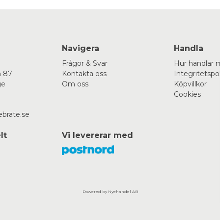
Navigera
Handla
Frågor & Svar
Hur handlar 
 87
Kontakta oss
Integritetspo
ge
Om oss
Köpvillkor
Cookies
ebrate.se
lt
Vi levererar med
Powered by Nyehandel AB