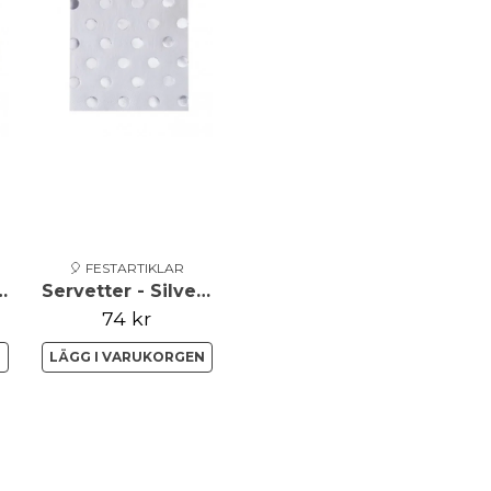
🎈 FESTARTIKLAR
r - Silver Dots
Servetter - Silver Dots
74 kr
N
LÄGG I VARUKORGEN