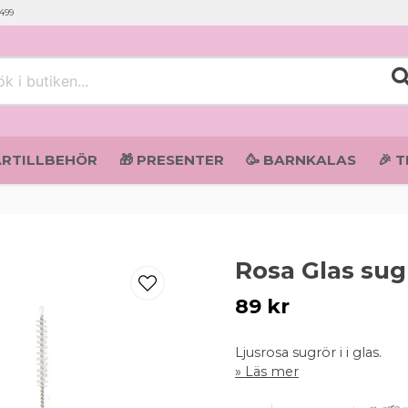
 499
i butiken...
ARTILLBEHÖR
🎁 PRESENTER
🥳 BARNKALAS
🎉 
Rosa Glas sug
89 kr
Ljusrosa sugrör i i glas.
Läs mer