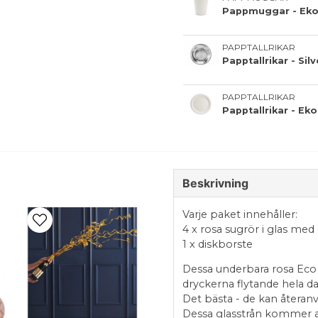
Pappmuggar - Eko 
PAPPTALLRIKAR
Papptallrikar - Sil
PAPPTALLRIKAR
Papptallrikar - Eko
Beskrivning
Varje paket innehåller:
4 x rosa sugrör i glas med
1 x diskborste
Dessa underbara rosa Eco F
dryckerna flytande hela d
Det bästa - de kan återan
Dessa glasstrån kommer a