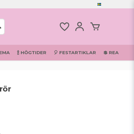
TEMA
🍾 HÖGTIDER
🎈 FESTARTIKLAR
💲 REA
rör