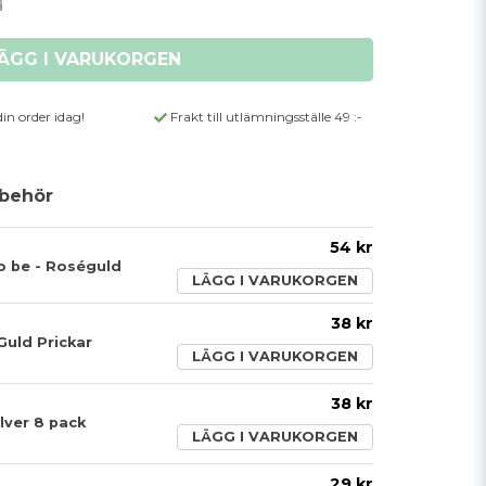
ÄGG I VARUKORGEN
din order idag!
Frakt till utlämningsställe 49 :-
behör
54 kr
to be - Roséguld
LÄGG I VARUKORGEN
38 kr
Guld Prickar
LÄGG I VARUKORGEN
38 kr
ver 8 pack
LÄGG I VARUKORGEN
29 kr