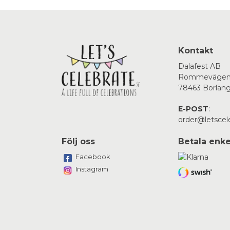
Kontakt
Dalafest AB
Rommevägen
78463 Borlän
E-POST
:
order@letscel
Följ oss
Betala enke
Facebook
Instagram