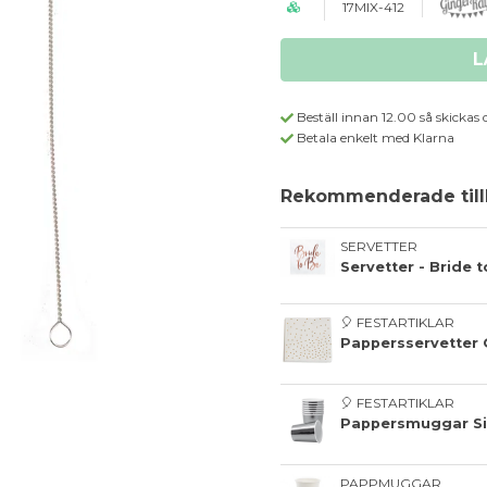
17MIX-412
L
Beställ innan 12.00 så skickas 
Betala enkelt med Klarna
Rekommenderade till
SERVETTER
Servetter - Bride 
🎈 FESTARTIKLAR
Pappersservetter 
🎈 FESTARTIKLAR
Pappersmuggar Sil
PAPPMUGGAR