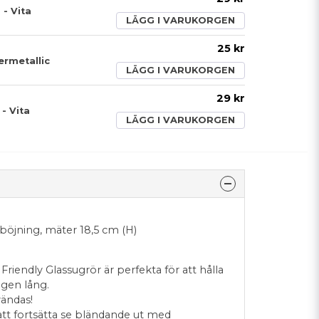
- Vita
LÄGG I VARUKORGEN
25 kr
vermetallic
LÄGG I VARUKORGEN
29 kr
 - Vita
LÄGG I VARUKORGEN
 böjning, mäter 18,5 cm (H)
riendly Glassugrör är perfekta för att hålla
agen lång.
vändas!
tt fortsätta se bländande ut med