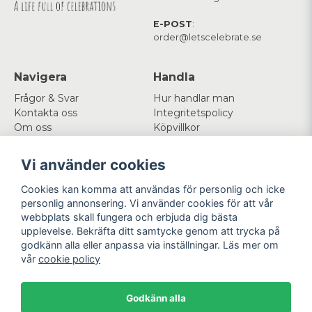
E-POST
:
order@letscelebrate.se
Navigera
Handla
Frågor & Svar
Hur handlar man
Kontakta oss
Integritetspolicy
Om oss
Köpvillkor
Cookies
Vi använder cookies
Mitt konto
Följ oss
Cookies kan komma att användas för personlig och icke
Logga in
Facebook
personlig annonsering. Vi använder cookies för att vår
Registrera dig
Instagram
webbplats skall fungera och erbjuda dig bästa
Glömt lösenord?
upplevelse. Bekräfta ditt samtycke genom att trycka på
godkänn alla eller anpassa via inställningar. Läs mer om
Betala enkelt
Vi levererar med
vår
cookie policy
Godkänn alla