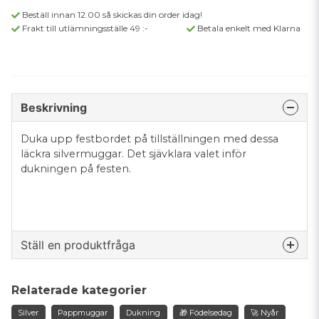
Beställ innan 12.00 så skickas din order idag!
Frakt till utlämningsställe 49 :-
Betala enkelt med Klarna
Beskrivning
Duka upp festbordet på tillställningen med dessa
läckra silvermuggar. Det sjävklara valet inför
dukningen på festen.
Ställ en produktfråga
question
Fråga oss något om denna produkten...
Relaterade kategorier
Silver
Pappmuggar
Dukning
🎁 Födelsedag
🚀 Nyår