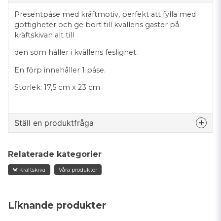
Presentpåse med kräftmotiv, perfekt att fylla med
gottigheter och ge bort till kvällens gäster på
kräftskivan alt till
den som håller i kvällens feslighet.
En förp innehåller 1 påse.
Storlek: 17,5 cm x 23 cm
Ställ en produktfråga
question
Fråga oss något om denna produkten...
Relaterade kategorier
🦀 Kräftskiva
Våra produkter
name
Namn
Liknande produkter