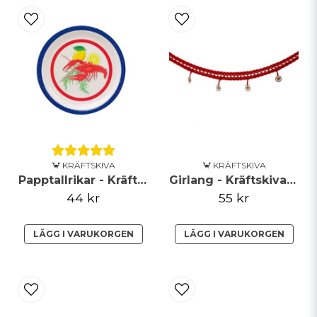
email
Mejladress
Ja, ni får publicera min fråga
🦀 KRÄFTSKIVA
🦀 KRÄFTSKIVA
Papptallrikar - Kräftskiva
Girlang - Kräftskiva - Röd
44 kr
55 kr
Skicka fråga
LÄGG I VARUKORGEN
LÄGG I VARUKORGEN