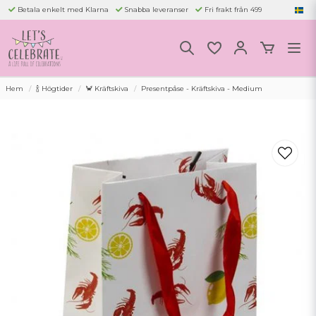
Betala enkelt med Klarna
Snabba leveranser
Fri frakt från 499
Hem
🍾 Högtider
🦀 Kräftskiva
Presentpåse - Kräftskiva - Medium