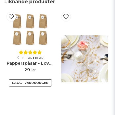
Liknande produkter
email
Mejladress
Ja, ni får publicera min fråga
🎈 FESTARTIKLAR
Papperspåsar - Love - Brun
29 kr
Skicka fråga
LÄGG I VARUKORGEN