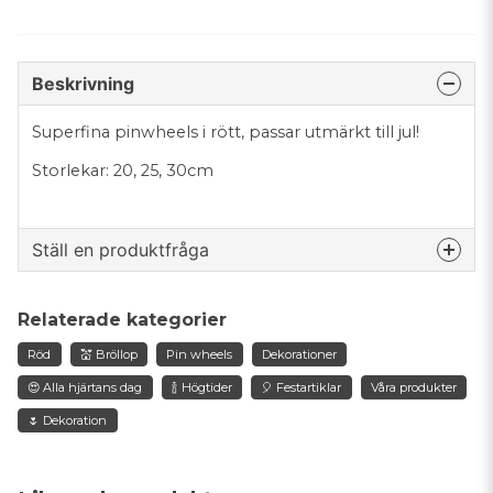
Beskrivning
Superfina pinwheels i rött, passar utmärkt till jul!
Storlekar: 20, 25, 30cm
Ställ en produktfråga
question
Fråga oss något om denna produkten...
Relaterade kategorier
Röd
💒 Bröllop
Pin wheels
Dekorationer
😍 Alla hjärtans dag
🍾 Högtider
🎈 Festartiklar
Våra produkter
name
🌷 Dekoration
Namn