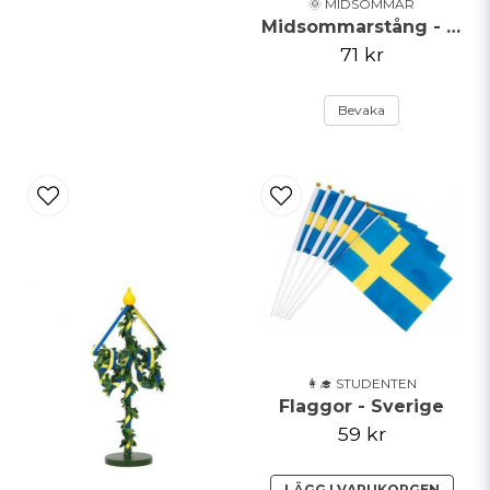
🌞 MIDSOMMAR
Midsommarstång - Vit
71 kr
Bevaka
👩‍🎓 STUDENTEN
Flaggor - Sverige
59 kr
LÄGG I VARUKORGEN