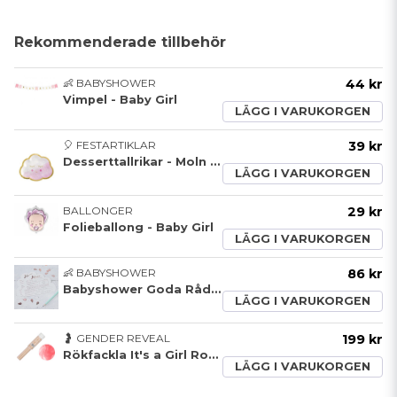
Rekommenderade tillbehör
👶 BABYSHOWER
44 kr
Vimpel - Baby Girl
LÄGG I VARUKORGEN
🎈 FESTARTIKLAR
39 kr
Desserttallrikar - Moln - Rosa/Guld- Oh Baby Girl**
LÄGG I VARUKORGEN
BALLONGER
29 kr
Folieballong - Baby Girl
LÄGG I VARUKORGEN
👶 BABYSHOWER
86 kr
Babyshower Goda Råd Kort
LÄGG I VARUKORGEN
🤰 GENDER REVEAL
199 kr
Rökfackla It's a Girl Rosa
LÄGG I VARUKORGEN