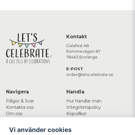
Kontakt
Dalafest AB
Rommevägen 87
78463 Borlänge
E-POST
:
order@letscelebrate.se
Navigera
Handla
Frågor & Svar
Hur handlar man
Kontakta oss
Integritetspolicy
Om oss
Köpvillkor
Cookies
Vi använder cookies
Mitt konto
Följ oss