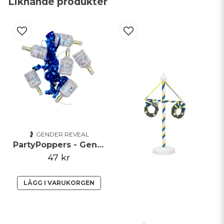
Liknande produkter
email
Mejladress
Ja, ni får publicera min fråga
🤰 GENDER REVEAL
PartyPoppers - Gender reveal - Pojke
47 kr
Skicka fråga
LÄGG I VARUKORGEN