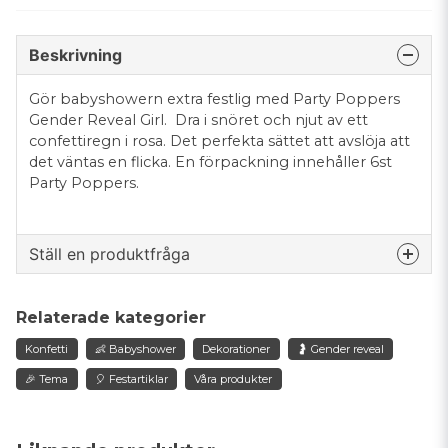
Beskrivning
Gör babyshowern extra festlig med Party Poppers
Gender Reveal Girl. Dra i snöret och njut av ett
confettiregn i rosa. Det perfekta sättet att avslöja att
det väntas en flicka. En förpackning innehåller 6st
Party Poppers.
Ställ en produktfråga
question
Fråga oss något om denna produkten...
Relaterade kategorier
Konfetti
👶 Babyshower
Dekorationer
🤰 Gender reveal
🎉 Tema
🎈 Festartiklar
Våra produkter
name
Namn