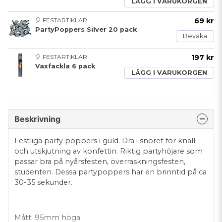
LÄGG I VARUKORGEN
🎈 FESTARTIKLAR
69 kr
PartyPoppers Silver 20 pack
Bevaka
🎈 FESTARTIKLAR
197 kr
Vaxfackla 6 pack
LÄGG I VARUKORGEN
Beskrivning
Festliga party poppers i guld. Dra i snöret för knall
och utskjutning av konfettin. Riktig partyhöjare som
passar bra på nyårsfesten, överraskningsfesten,
studenten. Dessa partypoppers har en brinntid på ca
30-35 sekunder.
Mått: 95mm höga