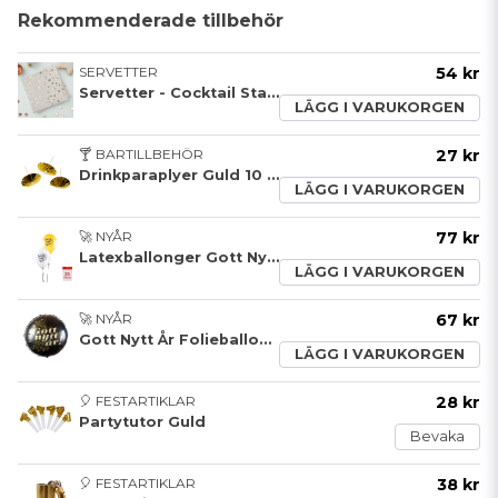
Rekommenderade tillbehör
SERVETTER
54 kr
Servetter - Cocktail Star - Guld
LÄGG I VARUKORGEN
🍸 BARTILLBEHÖR
27 kr
Drinkparaplyer Guld 10 pack
LÄGG I VARUKORGEN
🚀 NYÅR
77 kr
Latexballonger Gott Nytt År 25 pack
LÄGG I VARUKORGEN
🚀 NYÅR
67 kr
Gott Nytt År Folieballong
LÄGG I VARUKORGEN
🎈 FESTARTIKLAR
28 kr
Partytutor Guld
Bevaka
🎈 FESTARTIKLAR
38 kr