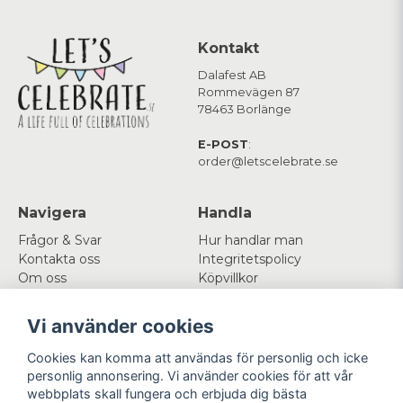
Kontakt
Dalafest AB
Rommevägen 87
78463 Borlänge
E-POST
:
order@letscelebrate.se
Navigera
Handla
Frågor & Svar
Hur handlar man
Kontakta oss
Integritetspolicy
Om oss
Köpvillkor
Cookies
Vi använder cookies
Mitt konto
Följ oss
Cookies kan komma att användas för personlig och icke
Logga in
Facebook
personlig annonsering. Vi använder cookies för att vår
Registrera dig
Instagram
webbplats skall fungera och erbjuda dig bästa
Glömt lösenord?