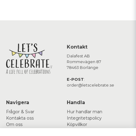
Kontakt
Dalafest AB
Rommevägen 87
78463 Borlänge
E-POST
:
order@letscelebrate.se
Navigera
Handla
Frågor & Svar
Hur handlar man
Kontakta oss
Integritetspolicy
Om oss
Köpvillkor
Cookies