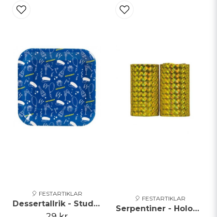
Ja, ni får publicera min fråga
Skicka fråga
🎈 FESTARTIKLAR
🎈 FESTARTIKLAR
Dessertallrik - Student - Blå
Serpentiner - Holographic - Guld
29 kr