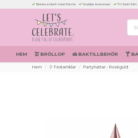
Betala enkelt med Klarna
Snabba leveranser
Fri frakt från
Sök 
HEM
💒 BRÖLLOP
🍰 BAKTILLBEHÖR
🍸 B
Hem
🎈 Festartiklar
Partyhattar - Roséguld