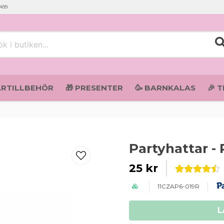
 499
i butiken...
ARTILLBEHÖR
🎁 PRESENTER
🥳 BARNKALAS
🎉 
Partyhattar -
25 kr
11CZAP6-019R
L