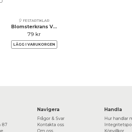
🎈 FESTARTIKLAR
Blomsterkrans Vit 17cm
79 kr
LÄGG I VARUKORGEN
Navigera
Handla
Frågor & Svar
Hur handlar 
 87
Kontakta oss
Integritetspo
ge
Om oss
Köpvillkor