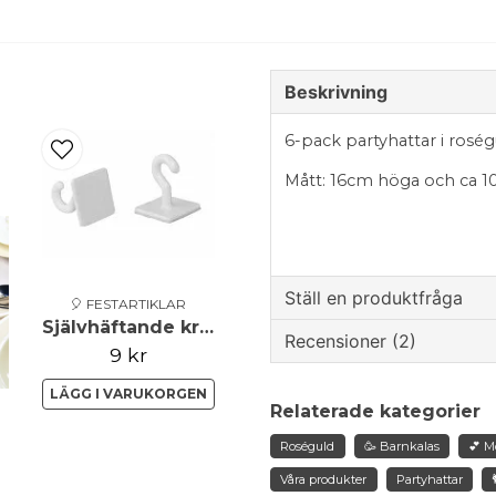
Beskrivning
6-pack partyhattar i roség
Mått: 16cm höga och ca 1
Ställ en produktfråga
🎈 FESTARTIKLAR
Självhäftande krok
Recensioner (2)
question
9 kr
Fråga oss något om de
LÄGG I VARUKORGEN
Anna
Relaterade kategorier
för 1 år sedan
Roliga hattar
Roséguld
🥳 Barnkalas
💕 M
name
Namn
Våra produkter
Partyhattar
Anonym