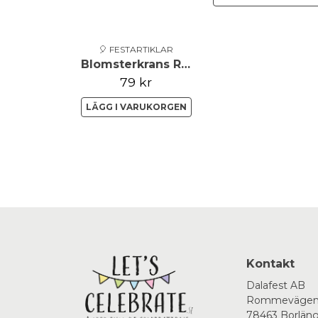
🎈 FESTARTIKLAR
Blomsterkrans Rosa/Vit 17cm
79 kr
LÄGG I VARUKORGEN
Kontakt
Dalafest AB
Rommevägen
78463 Borlän