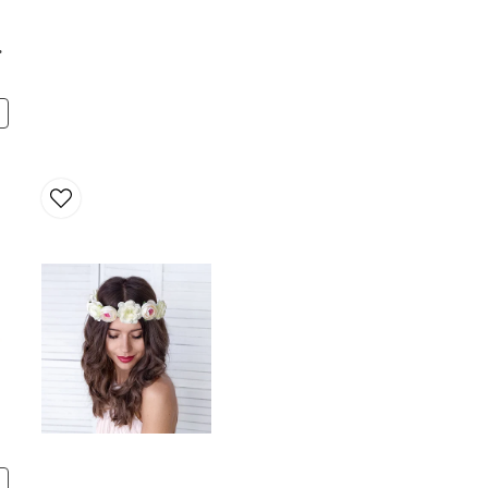
för 5 år sedan
ter
Ja, ni får publicera 
N
N