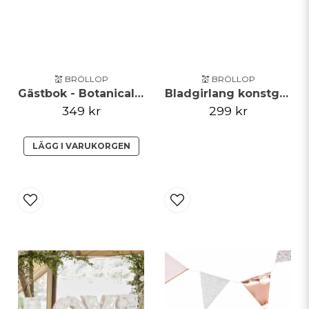
💒 BRÖLLOP
💒 BRÖLLOP
Gästbok - Botanical Wedding - 4 i rad
Bladgirlang konstgjord med ljus 1,8m
349 kr
299 kr
LÄGG I VARUKORGEN