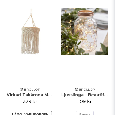
💒 BRÖLLOP
💒 BRÖLLOP
Virkad Takkrona Macrame 40cmx25cm
Ljusslinga - Beautiful Botanics
329 kr
109 kr
LÄGG I VARUKORGEN
Bevaka