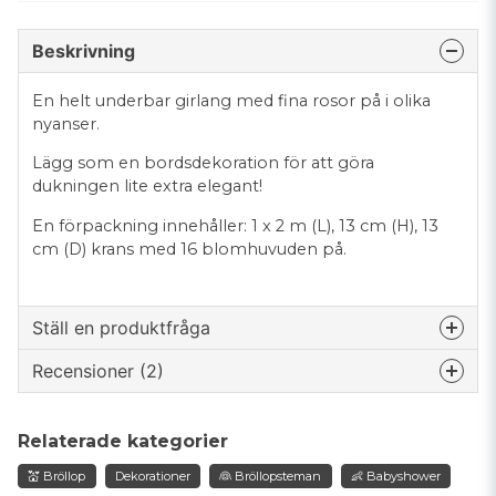
Beskrivning
En helt underbar girlang med fina rosor på i olika
nyanser.
Lägg som en bordsdekoration för att göra
dukningen lite extra elegant!
En förpackning innehåller: 1 x 2 m (L), 13 cm (H), 13
cm (D) krans med 16 blomhuvuden på.
Ställ en produktfråga
Recensioner (2)
question
Fråga oss något om denna produkten...
Katarina
Relaterade kategorier
för 3 år sedan
💒 Bröllop
Dekorationer
👰 Bröllopsteman
👶 Babyshower
name