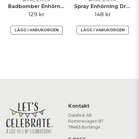
Badbomber Enhörning
Spray Enhörning Drömmar
129 kr
148 kr
LÄGG I VARUKORGEN
LÄGG I VARUKORGEN
Kontakt
Dalafest AB
Rommevägen 87
78463 Borlänge