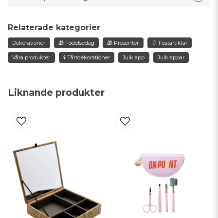
question
Fråga oss något om denna produkten...
Relaterade kategorier
Dekorationer
🎁 Födelsedag
🎁 Presenter
🎈 Festartiklar
Våra produkter
🕯️ Tårtdekorationer
Julklapp
Julklappar
name
Namn
Liknande produkter
email
Mejladress
Ja, ni får publicera min fråga