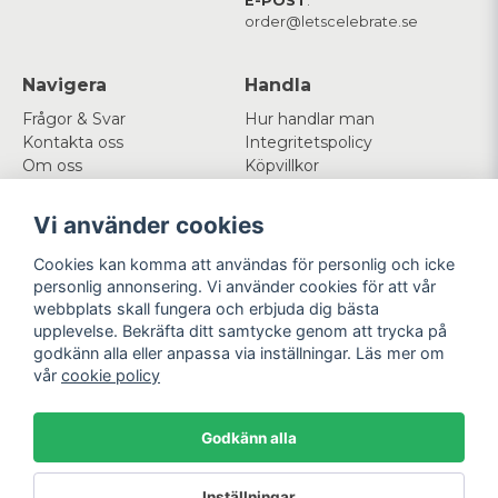
E-POST
:
order@letscelebrate.se
Navigera
Handla
Frågor & Svar
Hur handlar man
Kontakta oss
Integritetspolicy
Om oss
Köpvillkor
Cookies
Vi använder cookies
Mitt konto
Följ oss
Cookies kan komma att användas för personlig och icke
Logga in
Facebook
personlig annonsering. Vi använder cookies för att vår
Registrera dig
Instagram
webbplats skall fungera och erbjuda dig bästa
Glömt lösenord?
upplevelse. Bekräfta ditt samtycke genom att trycka på
godkänn alla eller anpassa via inställningar. Läs mer om
Betala enkelt
Vi levererar med
vår
cookie policy
Godkänn alla
Powered by Nyehandel AB
Inställningar