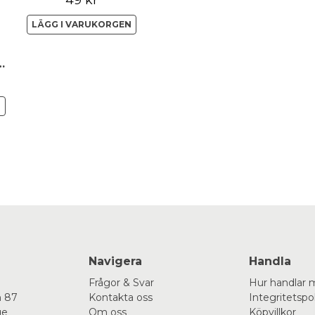
LÄGG I VARUKORGEN
rning Drömmar
N
Navigera
Handla
Frågor & Svar
Hur handlar 
 87
Kontakta oss
Integritetspo
ge
Om oss
Köpvillkor