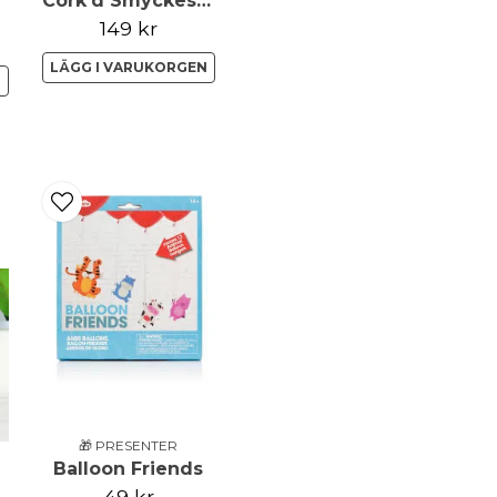
Cork'd Smyckesskrin
name
Namn
149 kr
LÄGG I VARUKORGEN
N
Ja, ni får publicera 
🎁 PRESENTER
Balloon Friends
49 kr