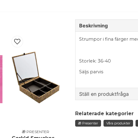
Beskrivning
Strumpor i fina färger med
Storlek: 36-40
Säljs parvis
Ställ en produktfråga
question
Fråga oss något om de
Relaterade kategorier
🎁 Presenter
Våra produkter
🎁 PRESENTER