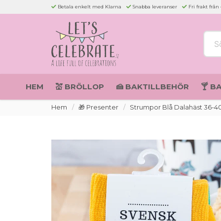
Betala enkelt med Klarna
Snabba leveranser
Fri frakt från
Sök 
HEM
💒 BRÖLLOP
🍰 BAKTILLBEHÖR
🍸 B
Hem
🎁 Presenter
Strumpor Blå Dalahäst 36-4