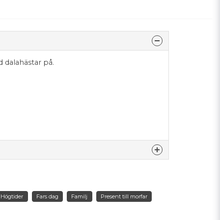
 dalahästar på.
nna produkten...
Högtider
Fars dag
Familj
Present till morfar