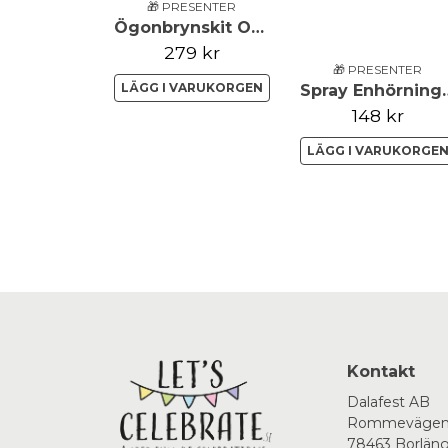
🎁 PRESENTER
Ögonbrynskit On Point
279 kr
🎁 PRESENTER
LÄGG I VARUKORGEN
Spray Enhö
148 kr
LÄGG I VARUKORGE
Kontakt
Dalafest AB
Rommevägen
78463 Borlän