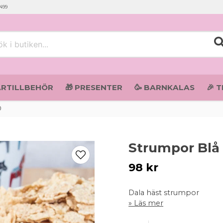
 499
i butiken...
ARTILLBEHÖR
🎁 PRESENTER
🥳 BARNKALAS
🎉 
0
Strumpor Blå
98 kr
Dala häst strumpor
Läs mer