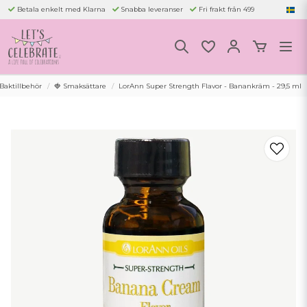
Betala enkelt med Klarna
Snabba leveranser
Fri frakt från 499
 Baktillbehör
🍓 Smaksättare
LorAnn Super Strength Flavor - Banankräm - 29,5 ml