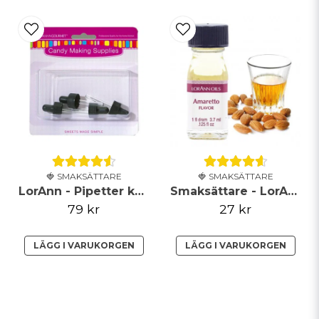
🍓 SMAKSÄTTARE
🍓 SMAKSÄTTARE
LorAnn - Pipetter kort (låsbar) - 4-pack
Smaksättare - LorAnn - Amaretto
79 kr
27 kr
LÄGG I VARUKORGEN
LÄGG I VARUKORGEN