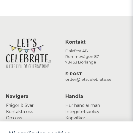
Kontakt
Dalafest AB
Rommevägen 87
78463 Borlänge
E-POST
:
order@letscelebrate.se
Navigera
Handla
Frågor & Svar
Hur handlar man
Kontakta oss
Integritetspolicy
Om oss
Köpvillkor
Cookies