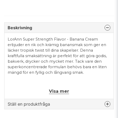
Beskrivning
LorAnn Super Strength Flavor - Banana Cream
erbjuder en rik och krämig banansmak som ger en
läcker tropisk twist till dina skapelser. Denna
kraftfulla smaksättning är perfekt för att göra godis,
bakverk, drycker och mycket mer. Tack vare den
superkoncentrerade formulan behövs bara en liten
mängd för en fyllig och långvarig smak.
Visa mer
Ingredienser: propylenglykol, vatten, alkohol,
naturliga och artificiella smakämnen.
Ställ en produktfråga
Kan innehålla spår
av: ägg, jordnötter, soja, mjölk, sulfit.
question