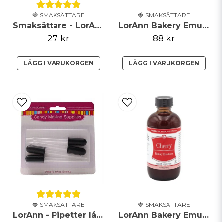
Skicka fråga
🍓 SMAKSÄTTARE
🍓 SMAKSÄTTARE
Smaksättare - LorAnn - Pepparmint
LorAnn Bakery Emulsion - Princess Cake & Cookie - 118ml
27 kr
88 kr
LÄGG I VARUKORGEN
LÄGG I VARUKORGEN
🍓 SMAKSÄTTARE
🍓 SMAKSÄTTARE
LorAnn - Pipetter lång - 4-pack
LorAnn Bakery Emulsion - Körsbär - 118ml