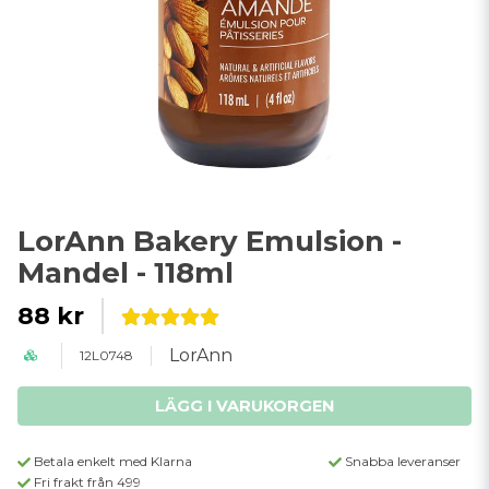
LorAnn Bakery Emulsion -
Mandel - 118ml
88 kr
LorAnn
12L0748
LÄGG I VARUKORGEN
Betala enkelt med Klarna
Snabba leveranser
Fri frakt från 499