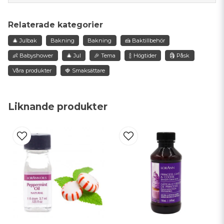
Fråga oss något om denna produkten...
Jimmy
Relaterade kategorier
för 4 år sedan
🎄 Julbak
Bakning
Bakning
🍰 Baktillbehör
name
Namn
👶 Babyshower
🎄 Jul
🎉 Tema
🍾 Högtider
🗿 Påsk
Våra produkter
🍓 Smaksättare
email
Mejladress
Liknande produkter
Ja, ni får publicera min fråga