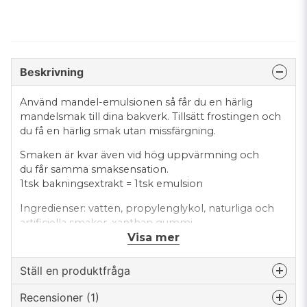
Beskrivning
Använd mandel-emulsionen så får du en härlig
mandelsmak till dina bakverk. Tillsätt frostingen och
du få en härlig smak utan missfärgning.
Smaken är kvar även vid hög uppvärmning och
du får samma smaksensation.
1tsk bakningsextrakt = 1tsk emulsion
Ingredienser: vatten, propylenglykol, naturliga och
artificiella smaker, xanthan gummi.
Visa mer
Produkten är vattenbaserad • Glutenfri • Kosher •
vattenlöslig
Ställ en produktfråga
Förpackningen är BPA-fri och innehåller 118ml
Recensioner (1)
question