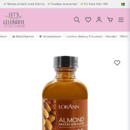
Betala enkelt med Klarna
Snabba leveranser
Fri frakt från 499
Hem
🍰 Baktillbehör
🍓 Smaksättare
LorAnn Bakery Emulsion - Mandel - 118ml