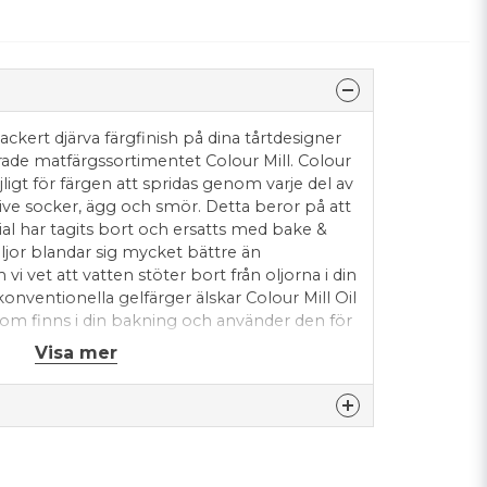
 vackert djärva färgfinish på dina tårtdesigner
rade matfärgssortimentet Colour Mill. Colour
ligt för färgen att spridas genom varje del av
sive socker, ägg och smör. Detta beror på att
al har tagits bort och ersatts med bake &
oljor blandar sig mycket bättre än
i vet att vatten stöter bort från oljorna i din
n konventionella gelfärger älskar Colour Mill Oil
 som finns i din bakning och använder den för
rmulafärgen. Detta resulterar i fantastiskt
Visa mer
a nyanser som inte kommer att blekna. Den
mörkräm, schweizisk maräng, choklad, kaksmet,
 Den fungerar också i blommiga pastor,
ingspastor, marsipan, kakmixar, bakverk,
el, kakspetsblandningar och mer. Dina kakor
nna produkten...
tastiska ut, utan Colour Mill hjälper dig