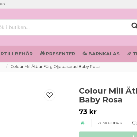
 499
i butiken...
ARTILLBEHÖR
🎁 PRESENTER
🥳 BARNKALAS
🎉 
ll
Colour Mill Ätbar Färg Oljebaserad Baby Rosa
Colour Mill Ä
Baby Rosa
73 kr
Co
12CMO20BPK