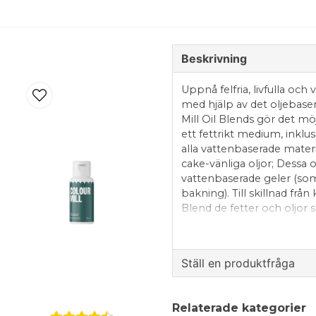
Beskrivning
Uppnå felfria, livfulla och
med hjälp av det oljebase
Mill Oil Blends gör det möj
ett fettrikt medium, inklu
alla vattenbaserade materi
cake-vänliga oljor; Dessa 
vattenbaserade geler (som v
bakning). Till skillnad frå
Blend de fetter och oljor
att sprida den speciella fo
livfulla, rika konsekvent
fungerar särskilt bra i s
Ställ en produktfråga
ganache och sockerpasta.
tuggummipastor, modeller
question
glasyrer, isomalt, spritsg
Fråga oss något om de
Relaterade kategorier
kommer inte bara att se fan