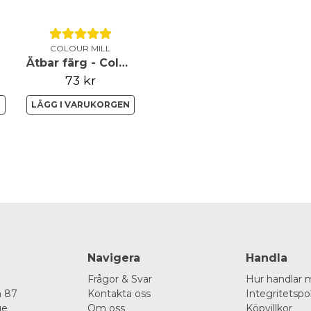
* UV- och blekningsbestä
* Håller länge
COLOUR MILL
* Tillverkad med en speci
Ätbar färg - Colour Mill - Latte - 20ml
en färg som är både fri fr
73 kr
* Innehåller ingen E171
N
LÄGG I VARUKORGEN
Instruktioner:
* Skaka flaskan väl före a
* Ta det lugnt, färgerna 
* Förvaras svalt och torrt, 
* Maximal dosering: 5 g/k
Navigera
Handla
Frågor & Svar
Hur handlar 
Ingredienser: fuktighetsbe
 87
Kontakta oss
Integritetspo
färgämne: E120, emulgeri
ge
Om oss
Köpvillkor