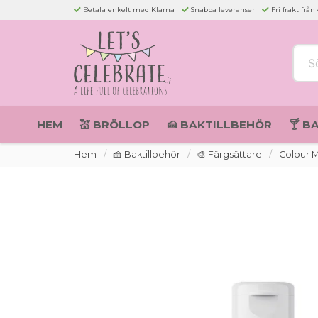
Betala enkelt med Klarna
Snabba leveranser
Fri frakt från
Sök 
HEM
💒 BRÖLLOP
🍰 BAKTILLBEHÖR
🍸 B
Hem
🍰 Baktillbehör
🎨 Färgsättare
Colour Mi