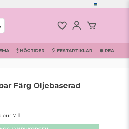
TEMA
🍾 HÖGTIDER
🎈 FESTARTIKLAR
💲 REA
tbar Färg Oljebaserad
lour Mill