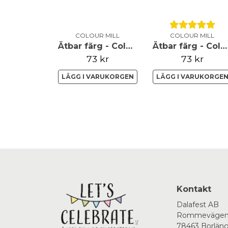
COLOUR MILL
COLOUR MILL
Ätbar färg - Colour Mill - Raspberry - 20ml - ej Vegan
Ätbar färg - Colour Mill - Olive
73 kr
73 kr
LÄGG I VARUKORGEN
LÄGG I VARUKORGE
Kontakt
Dalafest AB
Rommevägen
78463 Borlän